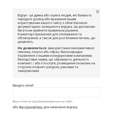
Відгук - це думка або оцінка людей, які бажають
передати досвід або враження іншим
користувачам нашого сайту з обов'язковою
аргументацією залишеного відгука. Це допоможе
багатьом прийняти правильне рішення.
Коментарі призначені для спілкування та
обговорення, а також для роз'яснення питань, що
цікавлять.
Не дозволяється:
використання ненормативної
лексики, погроз або образ; безпосереднє
порівняння з іншими конкуруючими компаніями;
безпідставні заяви, що ображають діяльність
компанії і / або її послуги; розміщення посилань на
сторонні інтернет-ресурси; реклама та
самореклама.
Введіть email:
Ваш e-mail не відображатиметься на сайті
або
Авторизуйтесь
для написання відгуку