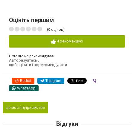
Оцініть першим
(
0
оцінок)
Я рекомендую
Ніхто ще не рекомендував
Авторизуйтесь
,
щоб оцінити і порекомендувати
Reddit
Telegram
Viber
WhatsApp
Це моє підприємство
Відгуки