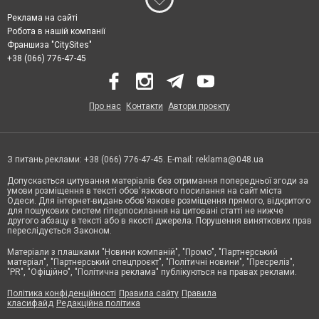
Реклама на сайті
Робота в нашій компанії
Франшиза "CitySites"
+38 (066) 776-47-45
Про нас
Контакти
Автори проєкту
З питань реклами: +38 (066) 776-47-45. E-mail:
reklama@048.ua
Допускається цитування матеріалів без отримання попередньої згоди за
умови розміщення в тексті обов'язкового посилання на сайт міста
Одеси. Для інтернет-видань обов'язкове розміщення прямого, відкритого
для пошукових систем гіперпосилання на цитовані статті не нижче
другого абзацу в тексті або в якості джерела. Порушення виняткових прав
переслідується Законом.
Матеріали з плашками "Новини компаній", "Промо", "Партнерський
матеріал", "Партнерський спецпроєкт", "Політичні новини", "Пресреліз",
"PR", "Офіційно", "Політична реклама" публікуються на правах реклами.
Політика конфіденційності
Правила сайту
Правила
класифайд
Редакційна політика