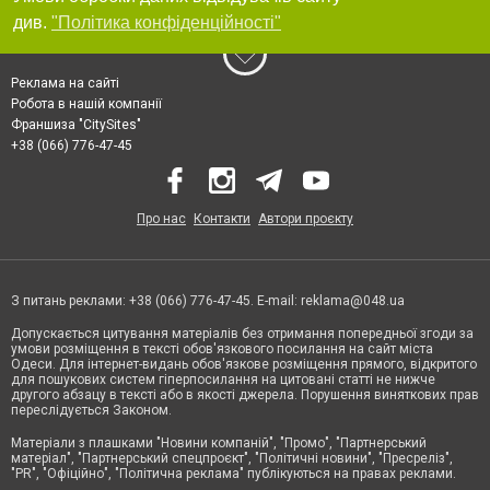
див.
"Політика конфіденційності"
Реклама на сайті
Робота в нашій компанії
Франшиза "CitySites"
+38 (066) 776-47-45
Про нас
Контакти
Автори проєкту
З питань реклами: +38 (066) 776-47-45. E-mail:
reklama@048.ua
Допускається цитування матеріалів без отримання попередньої згоди за
умови розміщення в тексті обов'язкового посилання на сайт міста
Одеси. Для інтернет-видань обов'язкове розміщення прямого, відкритого
для пошукових систем гіперпосилання на цитовані статті не нижче
другого абзацу в тексті або в якості джерела. Порушення виняткових прав
переслідується Законом.
Матеріали з плашками "Новини компаній", "Промо", "Партнерський
матеріал", "Партнерський спецпроєкт", "Політичні новини", "Пресреліз",
"PR", "Офіційно", "Політична реклама" публікуються на правах реклами.