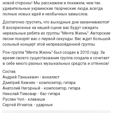
новой стороны! Мы расскажем и покажем, чем так
удивительные украинские творческие люди, всегда
полные новых идей и необычных замыслов.
Достаточно грустить, что выходные дни заканчиваются!
В воскресенье на нашей сцене вас будут ожидать
нереальные ребята из группы "Мечта Жизнь". Авторские
песни покорят вас с первой секунды. Вас ждет большой
сольный концерт этой непревзойденной группы.
Рок-группа "Мечта Жизнь" был создан в 2010 году. За
время своего существования группа создала и сочетает
в себе много разных музыкальных средств и оттенков!
Состав
Андрей Панькевич - вокалист
Дмитрий Хижняк - композитор, гитара
Анатолий Нагорный - композитор, гитара
Николай Пивовар - бас-гитара
Руслан Чоп - клавиши
Сергей Игнатов - ударные