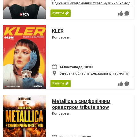
Одеський академічний театр музичної комедії і
Купити
KLER
Концерты
14 листопада, 18:00
Одеська обласна державна філармонія
Купити
Metallica з симфонiчним
оркестром tribute show
Концерты