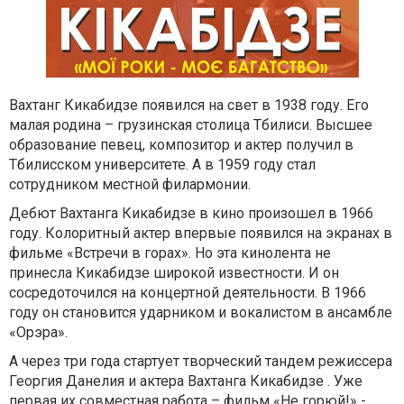
Вахтанг Кикабидзе появился на свет в 1938 году. Его
малая родина – грузинская столица Тбилиси. Высшее
образование певец, композитор и актер получил в
Тбилисском университете. А в 1959 году стал
сотрудником местной филармонии.
Дебют Вахтанга Кикабидзе в кино произошел в 1966
году. Колоритный актер впервые появился на экранах в
фильме «Встречи в горах». Но эта кинолента не
принесла Кикабидзе широкой известности. И он
сосредоточился на концертной деятельности. В 1966
году он становится ударником и вокалистом в ансамбле
«Орэра».
А через три года стартует творческий тандем режиссера
Георгия Данелия и актера Вахтанга Кикабидзе . Уже
первая их совместная работа – фильм «Не горюй!» -