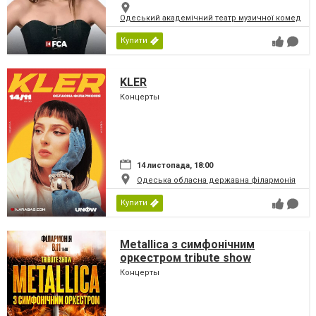
Одеський академічний театр музичної комедії і
Купити
KLER
Концерты
14 листопада, 18:00
Одеська обласна державна філармонія
Купити
Metallica з симфонiчним
оркестром tribute show
Концерты