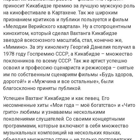
приносит Кикабидзе премию за лучшую мужскую роль
на кинофестивале в Картахене. Так же широким
признанием критиков и публики пользуется и фильм
«Мелодии Верийского квартала». Ну а стопроцентным
кинохитом, который сделал Вахтанга Кикабидзе
звездой всесоюзного масштаба, стал, конечно же,
«Мимино». За эту киноленту Георгий Данелия получил в
1978 году Госпремию СССР, а Кикабидзе – множество
поклонников по всему СССР. Так же артист успешно
освоил и профессию сценариста и режиссера – снятые
им по собственным сценариям фильмы «Будь здоров,
дорогой!» и «Мужчина и все остальные», были
благосклонно приняты публикой.
Успешен Вахтанг Кикабидзе и как певец. Его
несомненные хиты «Мои года — моё богатство» и «Чито
грито» любимы и узнаваемы несколькими
поколениями слушателей. Со своими концертными
программами, которые включают в себя множество
музыкальных композиций на нескольких языках,
объездил множество стран – не только постсоветских,