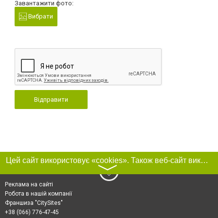
Завантажити фото:
Вибрати
Відправити
Цей сайт використовує «cookies». Також веб-сайт використовує інтернет-сервіс для збору технічних даних стосовно відвідувачів з метою отримання маркетингової та статистичної інформації. Умови обробки даних відвідувачів сайту див.
〉
Реклама на сайті
Робота в нашій компанії
Франшиза "CitySites"
+38 (066) 776-47-45