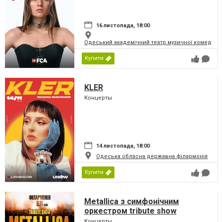
16 листопада, 18:00
Одеський академічний театр музичної комедії і
Купити
KLER
Концерты
14 листопада, 18:00
Одеська обласна державна філармонія
Купити
Metallica з симфонiчним
оркестром tribute show
Концерты