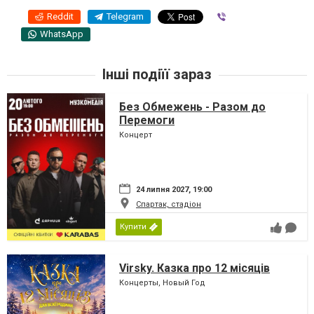
Reddit
Telegram
Viber
WhatsApp
Інші подіїї зараз
Без Обмежень - Разом до
Перемоги
Концерт
24 липня 2027, 19:00
Спартак, стадіон
Купити
Virsky. Казка про 12 місяців
Концерты, Новый Год