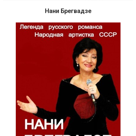
Нани Брегвадзе