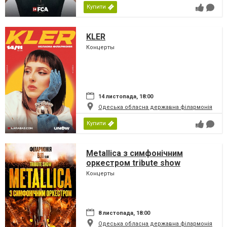
Купити
KLER
Концерты
14 листопада, 18:00
Одеська обласна державна філармонія
Купити
Metallica з симфонiчним
оркестром tribute show
Концерты
8 листопада, 18:00
Одеська обласна державна філармонія