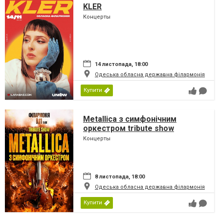
KLER
Концерты
14 листопада, 18:00
Одеська обласна державна філармонія
Купити
Metallica з симфонiчним
оркестром tribute show
Концерты
8 листопада, 18:00
Одеська обласна державна філармонія
Купити