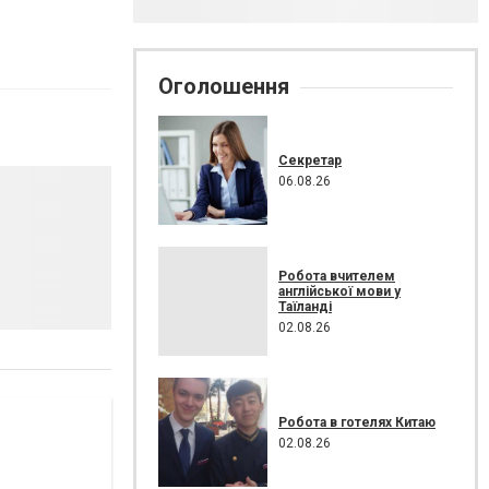
Оголошення
Секретар
06.08.26
Робота вчителем
англійської мови у
Таїланді
02.08.26
Робота в готелях Китаю
02.08.26