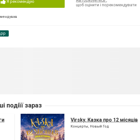
Авторизуйтесь
,
Я рекомендую
щоб оцінити і порекомендувати
омендував
App
ші подіїї зараз
ги
Virsky. Казка про 12 місяців
Концерты, Новый Год