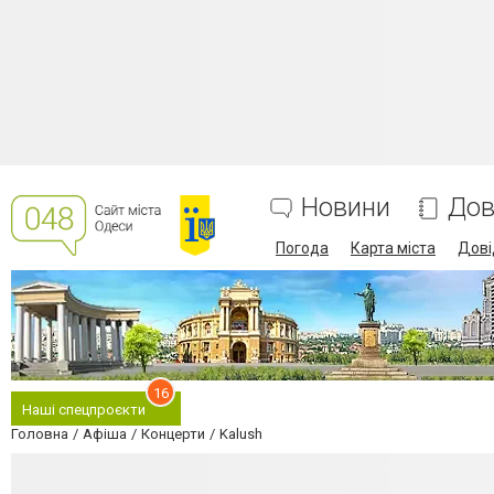
Новини
Дов
Погода
Карта міста
Дові
16
Наші спецпроєкти
Головна
Афіша
Концерти
Kalush