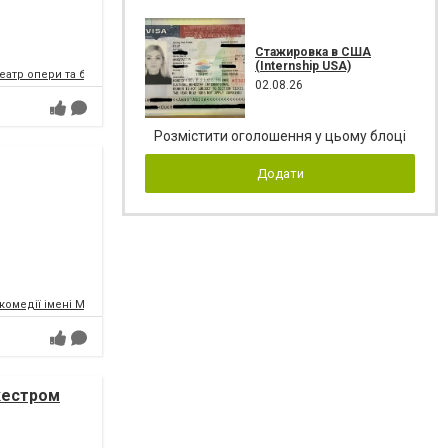
Стажировка в США
(Internship USA)
атр опери та балету
02.08.26
Розмістити оголошення у цьому блоці
Додати
комедії імені Михайла Водяного
ркестром