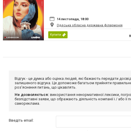
14 листопада, 18:00
Одеська обласна державна філармонія
Купити
Відгук - це думка або оцінка людей, які бажають передати дос
залишеного відгука. Це допоможе багатьом прийняти правильне 
роз'яснення питань, що цікавлять.
Не дозволяється:
використання ненормативної лексики, погро
безпідставні заяви, що ображають діяльність компанії і / або її
самореклама.
Введіть email: