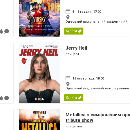
5 - 6 грудня, 17:00
Одеський національний академічний те
Купити
Jerry Heil
Концерт
16 листопада, 18:00
Одеський академічний театр музичної 
Купити
Metallica з симфонiчним о
tribute show
Концерты