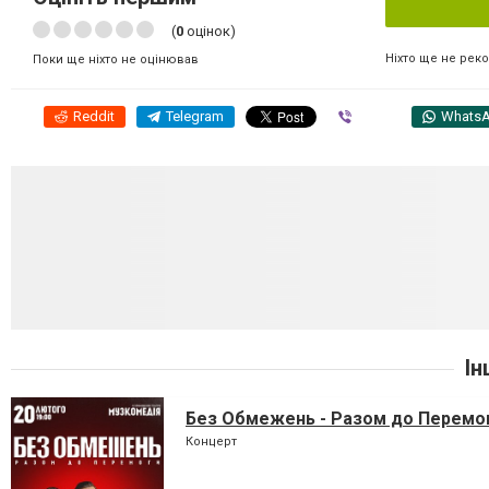
(
0
оцінок)
Ніхто ще не рек
Поки ще ніхто не оцінював
Reddit
Telegram
Viber
Whats
Ін
Без Обмежень - Разом до Перемо
Концерт