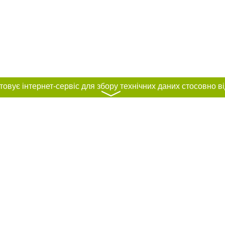
〉
нас :
и
Автори проєкту