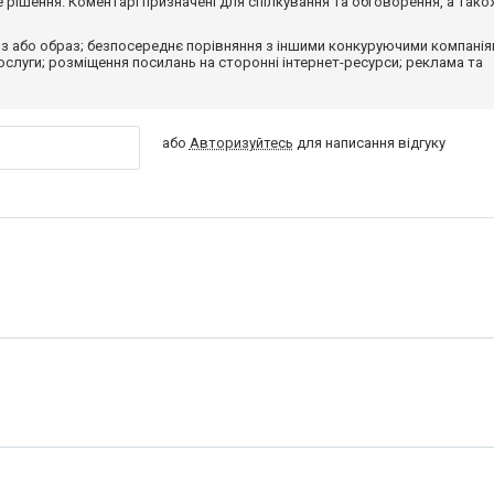
рішення. Коментарі призначені для спілкування та обговорення, а тако
з або образ; безпосереднє порівняння з іншими конкуруючими компанія
 послуги; розміщення посилань на сторонні інтернет-ресурси; реклама та
або
Авторизуйтесь
для написання відгуку