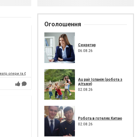
Оголошення
Секретар
06.08.26
атр опери та балету
Au pair Іспанія (робота з
дітьми)
02.08.26
Робота в готелях Китаю
02.08.26