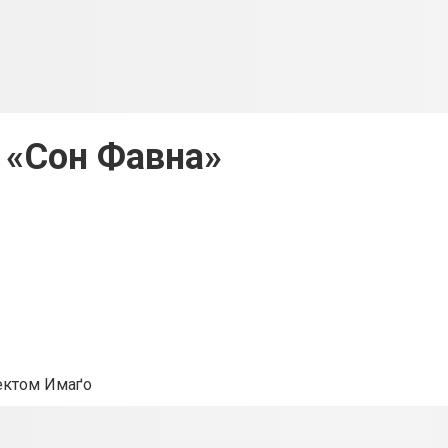
 «Сон Фавна»
ектом Имаґо