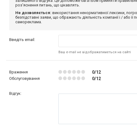
залишеного відгука. Це допоможе багатьом прийняти правильне 
роз'яснення питань, що цікавлять.
Не дозволяється:
використання ненормативної лексики, погро
безпідставні заяви, що ображають діяльність компанії і / або її
самореклама.
Введіть email:
Ваш e-mail не відображатиметься на сайті
Враження
0/12
Обслуговування
0/12
Відгук: