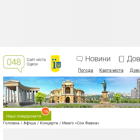
Новини
Дов
Погода
Карта міста
Дові
16
Наші спецпроєкти
Головна
Афіша
Концерти
Имаго «Сон Фавна»