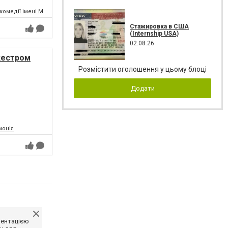
комедії імені Михайла Водяного
Стажировка в США
(Internship USA)
02.08.26
ркестром
Розмістити оголошення у цьому блоці
Додати
монія
ментацією