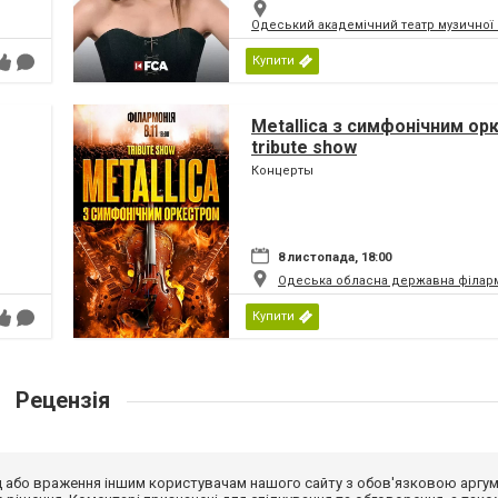
Одеський академічний театр музичної 
Купити
Metallica з симфонiчним о
tribute show
Концерты
8 листопада, 18:00
Одеська обласна державна філар
Купити
Рецензія
від або враження іншим користувачам нашого сайту з обов'язковою аргу