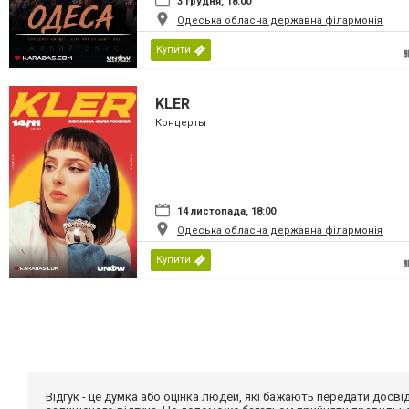
3 грудня, 18:00
Одеська обласна державна філармонія
Купити
KLER
Концерты
14 листопада, 18:00
Одеська обласна державна філармонія
Купити
Відгук - це думка або оцінка людей, які бажають передати дос