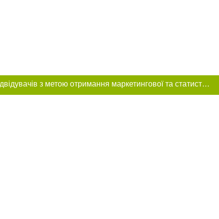
Цей сайт використовує «cookies». Також веб-сайт використовує інтернет-сервіс для збору технічних даних стосовно відвідувачів з метою отримання маркетингової та статистичної інформації. Умови обробки даних відвідувачів сайту див.