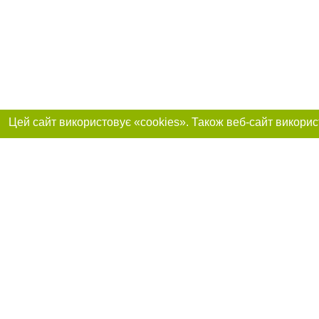
Реклама на сайті
Приєднуйтесь до 
Робота в нашій компанії
Франшиза "CitySites"
Про нас
Контакт
+38 (066) 776-47-45