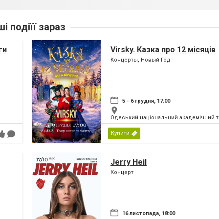
ші подіїї зараз
ги
Virsky. Казка про 12 місяців
Концерты, Новый Год
5 - 6 грудня, 17:00
Одеський національний академічний те
Купити
Jerry Heil
Концерт
16 листопада, 18:00