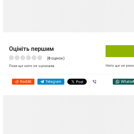
Оцініть першим
(
0
оцінок)
Ніхто ще не рек
Поки ще ніхто не оцінював
Reddit
Telegram
Viber
Whats