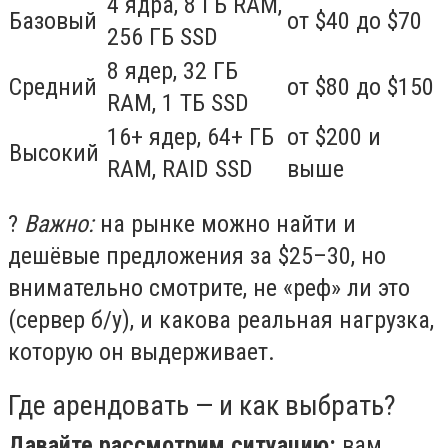
4 ядра, 8 ГБ RAM,
Базовый
от $40 до $70
256 ГБ SSD
8 ядер, 32 ГБ
Средний
от $80 до $150
RAM, 1 ТБ SSD
16+ ядер, 64+ ГБ
от $200 и
Высокий
RAM, RAID SSD
выше
?
Важно:
на рынке можно найти и
дешёвые предложения за $25–30, но
внимательно смотрите, не «реф» ли это
(сервер б/у), и какова реальная нагрузка,
которую он выдерживает.
Где арендовать — и как выбрать?
Давайте рассмотрим ситуацию:
вам