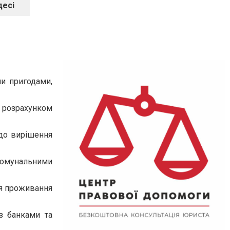
десі
ми пригодами,
, розрахунком
 до вирішення
комунальними
сця проживання
з банками та