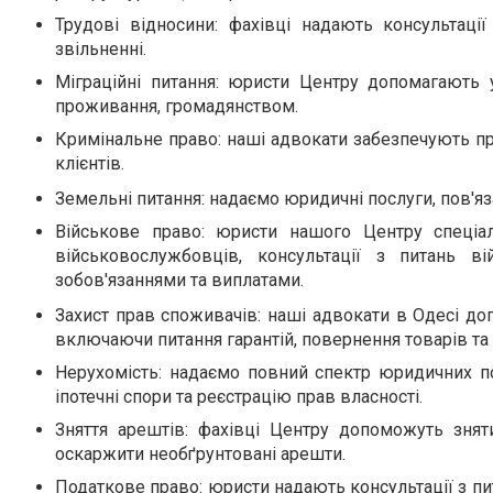
Трудові відносини
: фахівці надають консультаці
звільненні.
Міграційні питання
: юристи Центру допомагають у
проживання, громадянством.
Кримінальне право
: наші адвокати забезпечують п
клієнтів.
Земельні питання
: надаємо юридичні послуги, пов'я
Військове право
: юристи нашого Центру спеціа
військовослужбовців, консультації з питань в
зобов'язаннями та виплатами.
Захист прав споживачів
: наші адвокати в Одесі до
включаючи питання гарантій, повернення товарів та
Нерухомість
: надаємо повний спектр юридичних по
іпотечні спори та реєстрацію прав власності.
Зняття арештів
: фахівці Центру допоможуть знят
оскаржити необґрунтовані арешти.
Податкове право
: юристи надають консультації з 