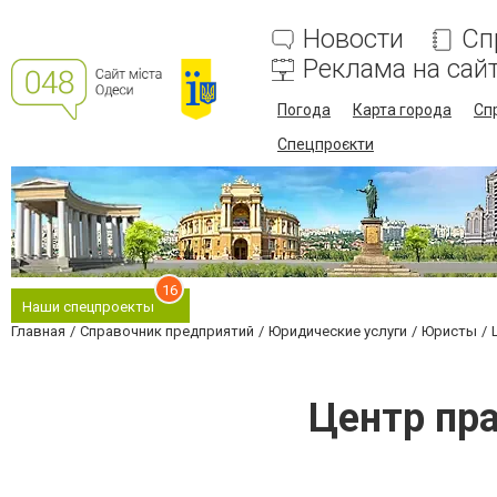
Новости
Сп
Реклама на сай
Погода
Карта города
Сп
Спецпроєкти
16
Наши спецпроекты
Главная
Справочник предприятий
Юридические услуги
Юристы
Центр пр