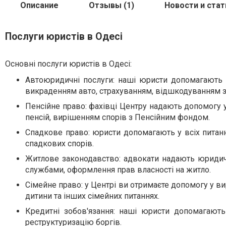
Описание
Отзывы (1)
Новости и стат
Послуги юристів в Одесі
Основні послуги юристів в Одесі:
Автоюридичні послуги
: наші юристи допомагають 
викраденням авто, страхуванням, відшкодуванням зб
Пенсійне право
: фахівці Центру надають допомогу 
пенсій, вирішенням спорів з Пенсійним фондом.
Спадкове право
: юристи допомагають у всіх питан
спадкових спорів.
Житлове законодавство
: адвокати надають юриди
службами, оформлення прав власності на житло.
Сімейне право
: у Центрі ви отримаєте допомогу у в
дитини та інших сімейних питаннях.
Кредитні зобов'язання
: наші юристи допомагають
реструктуризацію боргів.