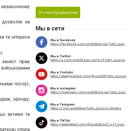
, незаконному
Это мое предприятие
 дозволів на
Мы в сети
а та інтереси
Мы в Facebook
https://facebook.com/urist24kiev.ua/?utm_source=citysites
ю.
Мы в Twitter
https://x.com/urist24_kiev_ua?s=21?utm_source=citysites
 захист прав
 військовими
Мы в Youtube
https://www.youtube.com/@-urist24?utm_source=citysites
иками послуг,
Мы в Instagram
https://instagram.com/urist24cpd.ua/?utm_source=citysites
одаж, оренду,
Мы в Telegram
https://t.me/urist24kiev?utm_source=citysites
ші активи та
Мы в TikTok
https://www.tiktok.com/@urist24cpd?_r=1?_t=zs-94jbhdykfzz&utm_source=citysites
даткові спори