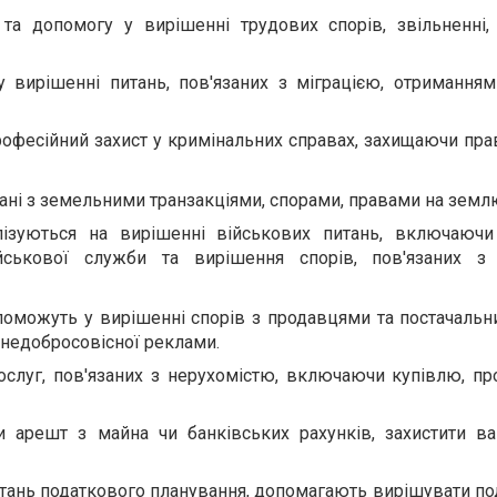
ї та допомогу у вирішенні трудових спорів, звільненні
 вирішенні питань, пов'язаних з міграцією, отриманням
рофесійний захист у кримінальних справах, захищаючи прав
зані з земельними транзакціями, спорами, правами на земл
лізуються на вирішенні військових питань, включаючи
ійськової служби та вирішення спорів, пов'язаних з
поможуть у вирішенні спорів з продавцями та постачальн
 недобросовісної реклами.
слуг, пов'язаних з нерухомістю, включаючи купівлю, пр
и арешт з майна чи банківських рахунків, захистити ва
питань податкового планування, допомагають вирішувати по