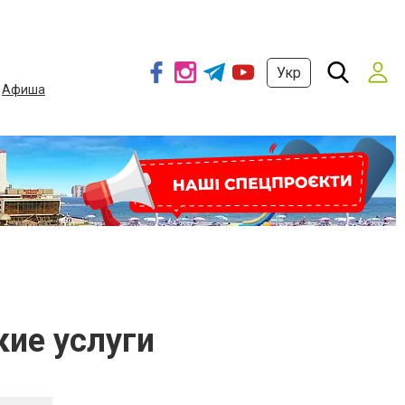
Укр
Афиша
ие услуги