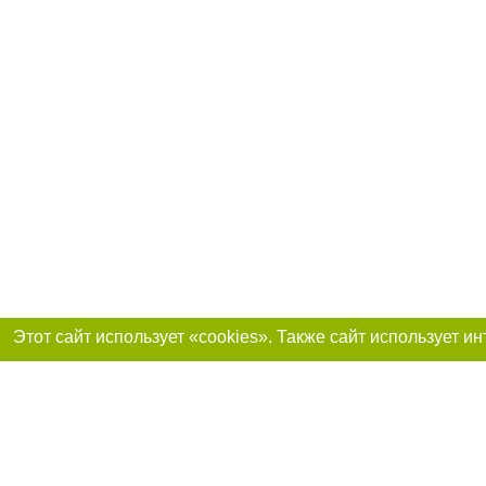
Реклама на сайте
Присоединяйтесь 
Работа в нашей компании
Франшиза "CitySites"
О нас
Контакты
+38 (066) 776-47-45