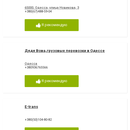
65000, Одесса, улица Новикова, 3
+380(67)488-59-04
Я рекомендую
Дядя Вова,грузовые перевозки в Одессе
Одесса
+380936765566
Я рекомендую
E-trans
+380(50)104-80-82