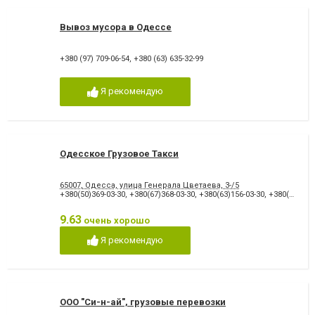
Вывоз мусора в Одессе
+380 (97) 709-06-54
,
+380 (63) 635-32-99
Я рекомендую
Одесское Грузовое Такси
65007, Одесса, улица Генерала Цветаева, 3-/5
+380(50)369-03-30
,
+380(67)368-03-30
,
+380(63)156-03-30
,
+380(80)020-03-30
9.63
очень хорошо
Я рекомендую
ООО "Си-н-ай", грузовые перевозки