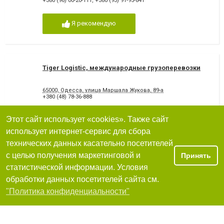
+380 (96) 00-20-111
,
+380 (93) 91-95-841
Я рекомендую
Tiger Logistic, международные грузоперевозки
65000, Одесса, улица Маршала Жукова, 89-а
+380 (48) 78-36-888
Этот сайт использует «cookies». Также сайт
Я рекомендую
использует интернет-сервис для сбора
технических данных касательно посетителей
с целью получения маркетинговой и
Принять
NG Shipping, LLC международные транспортно-
статистической информации. Условия
экспедиционные услуги
обработки данных посетителей сайта см.
65000, Одесса, улица Люстдорфская дорога, 140А
Фильтры
"Политика конфиденциальности"
+380(48)704-42-89
2
очень плохо