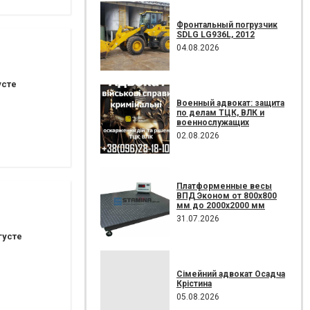
Фронтальный погрузчик
SDLG LG936L, 2012
04.08.2026
усте
Военный адвокат: защита
по делам ТЦК, ВЛК и
военнослужащих
02.08.2026
Платформенные весы
ВПД Эконом от 800х800
мм до 2000х2000 мм
31.07.2026
густе
Сімейний адвокат Осадча
Крістина
05.08.2026