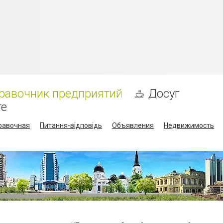
равочник предприятий
Досуг
те
равочная
Питання-відповідь
Объявления
Недвижимость