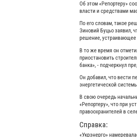
Об этом «Репортеру» со
власти и средствами ма
По его словам, такое ре
Зиновий Буцьо заявил, ч
решение, устраивающее 
В то же время он отмети
приостановить строител
банка», - подчеркнул пр
Он добавил, что вести п
энергетической системы
В свою очередь начальн
«Репортеру», что при ус
правоохранителей в селе
Справка:
«Укрэнерго» намеревала