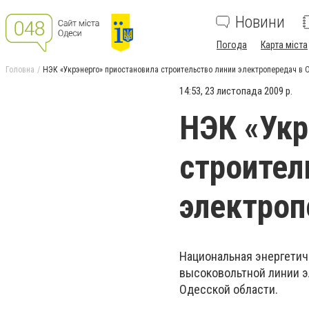
Новини
Погода
Карта міста
Головна
НЭК «Укрэнерго» приостановила строительство линии электропередач в 
14:53, 23 листопада 2009 р.
НЭК «Укр
строител
электроп
Национальная энергетич
высоковольтной линии э
Одесской области.