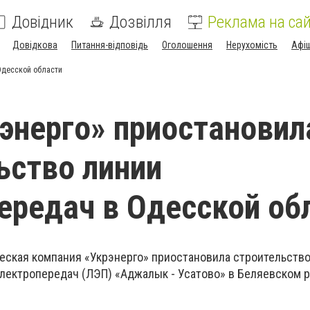
Довідник
Дозвілля
Реклама на сай
Довідкова
Питання-відповідь
Оголошення
Нерухомість
Афі
Одесской области
энерго» приостановил
ьство линии
ередач в Одесской об
еская компания «Укрэнерго» приостановила строительств
лектропередач (ЛЭП) «Аджалык - Усатово» в Беляевском 