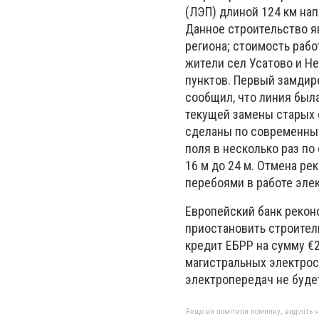
(ЛЭП) длиной 124 км на
Данное строительство я
региона; стоимость рабо
жители сел Усатово и Н
пунктов. Первый замдир
сообщил, что линия была
текущей замены старых 
сделаны по современным
поля в несколько раз по
16 м до 24 м. Отмена р
перебоями в работе эле
Европейский банк рекон
приостановить строител
кредит ЕБРР на сумму €
магистральных электросе
электропередач не будет
Якщо ви помітили помилку, виділіть нео