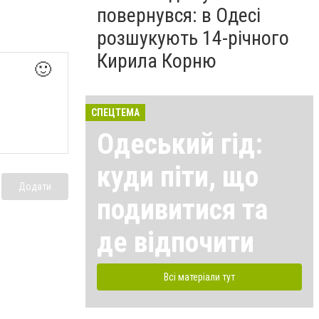
повернувся: в Одесі
розшукують 14-річного
Кирила Корню
🙂
СПЕЦТЕМА
Одеський гід:
куди піти, що
Додати
подивитися та
де відпочити
Всі матеріали тут