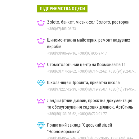
ПІДПРИЄМСТВА ОДЕСИ
Zoloto, банкет, мюзик-хол Золото, ресторан
+380(67)483-06-73
Шиномонтажна майстерня, ремонт надувних
виробів
+380(93)906-97-16, +380(93)906-97-17
Стоматологічний центр на Космонавтів 11
+380(63)714-62-62, +380(48)714-62-62, +380(94)952-07-77, +380(48)795-77-77
Школа-ліцей Просвіта, приватна школа
+380(97)227-12-39, +380(48)719-95-07, +380(48)719-95-06
Ландшафтний дизайн, проєктна документація
та обслуговування садових ділянок, АртСтиль
+380(50)133-93-62, +380(68)720-01-77
Приватний заклад "Одеський ліцей
"Чорноморський"
+380(50)495-25-46, +380 (48) 766-20-05, +380 (48) 766-21-12