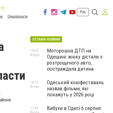
ті
Рус
ша
Спецпроєкти
ОСТАННІ НОВИНИ
а
Моторошна ДТП на
19:04
Вчора
Одещині: жінку дістали з
розтрощеного авто,
постраждала дитина
ласти
Одеський кінофестиваль
18:15
Вчора
назвав фільми, які
о
покажуть у 2026 році
районе
Вибухи в Одесі 6 серпня:
17:42
Вчора