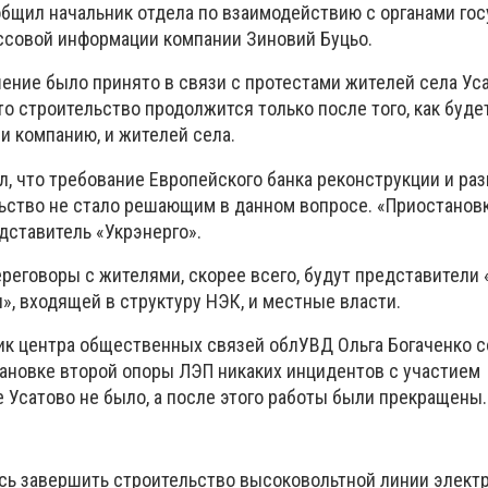
общил начальник отдела по взаимодействию с органами го
ссовой информации компании Зиновий Буцьо.
шение было принято в связи с протестами жителей села Ус
то строительство продолжится только после того, как буде
и компанию, и жителей села.
л, что требование Европейского банка реконструкции и ра
ьство не стало решающим в данном вопросе. «Приостановк
едставитель «Укрэнерго».
ереговоры с жителями, скорее всего, будут представители
», входящей в структуру НЭК, и местные власти.
ик центра общественных связей облУВД Ольга Богаченко 
тановке второй опоры ЛЭП никаких инцидентов с участием
 Усатово не было, а после этого работы были прекращены.
сь завершить строительство высоковольтной линии элект