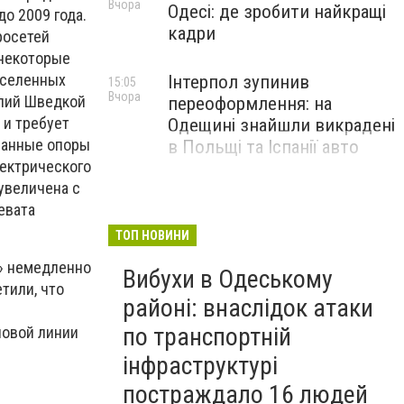
Вчора
Одесі: де зробити найкращі
о 2009 года.
кадри
росетей
 некоторые
аселенных
Інтерпол зупинив
15:05
Вчора
олий Шведкой
переоформлення: на
 и требует
Одещині знайшли викрадені
ванные опоры
в Польщі та Іспанії авто
ектрического
 увеличена с
евата
ТОП НОВИНИ
о» немедленно
Вибухи в Одеському
тили, что
районі: внаслідок атаки
по транспортній
новой линии
інфраструктурі
постраждало 16 людей