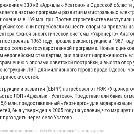
пряжением 330 кВ «Аджалык-Усатово» в Одесской области д
вляется частью программы развития магистральных элект
т оценена в 169 млн грн. Против строительства выступили
ерубайское: они потребовали вынести опоры за пределы н
ектора Южной энергетической системы «Укрэнерго» Анат
 построена в 1963 году, прошла реконструкцию в 1987 году
опор согласно государственной программе. Новые оцинко
 европейским стандартам, они понизят напряженность эл
 сравнению с опорами советской постройки, а высота опор
еконструкции ЛЭП для миллионного города вроде Одессы чр
ктрических сетей.
струкции и развития (ЕБРР) потребовал от НЭК «Укрэнерг
ьство ЛЭП «Аджалык - Усатово». Представители банка отме
25,8 млн, предоставленный «Укрэнерго» для модернизации
тей, был утвержден в 2005 году на условии, что маршрут 
 проходить через село Усатово.
бхідний текст і натисніть Ctrl + Enter, щоб повідомити про це редакцію