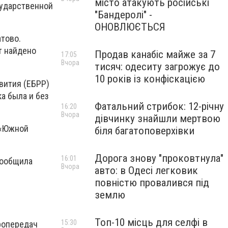
місто атакують російські
сударственной
"Бандеролі" -
ОНОВЛЮЄТЬСЯ
атово.
т найдено
Продав канабіс майже за 7
17:05
Вчора
тисяч: одеситу загрожує до
10 років із конфіскацією
звития (ЕБРР)
а была и без
Фатальний стрибок: 12-річну
16:20
Вчора
дівчинку знайшли мертвою
 «Южной
біля багатоповерхівки
Дорога знову "проковтнула"
16:01
сообщила
Вчора
авто: в Одесі легковик
повністю провалився під
землю
Топ-10 місць для селфі в
15:30
ропередач