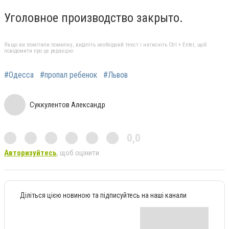
Уголовное производство закрыто.
Якщо ви помітили помилку, виділіть необхідний текст і натисніть Ctrl + Enter, щоб
повідомити про це редакцію
#Одесса
#пропал ребенок
#Львов
Суккулентов Александр
0,0
Авторизуйтесь
, щоб оцінити
Діліться цією новиною та підписуйтесь на наші канали