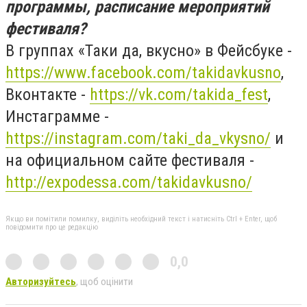
программы, расписание мероприятий
фестиваля?
В группах «Таки да, вкусно» в Фейсбуке -
https://www.facebook.com/takidavkusno
,
Вконтакте -
https://vk.com/takida_fest
,
Инстаграмме -
https://instagram.com/taki_da_vkysno/
и
на официальном сайте фестиваля -
http://expodessa.com/takidavkusno/
Якщо ви помітили помилку, виділіть необхідний текст і натисніть Ctrl + Enter, щоб
повідомити про це редакцію
0,0
Авторизуйтесь
, щоб оцінити