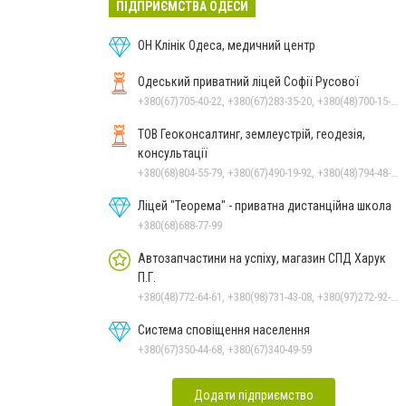
ПІДПРИЄМСТВА ОДЕСИ
ОН Клінік Одеса, медичний центр
Одеський приватний ліцей Софії Русової
+380(67)705-40-22, +380(67)283-35-20, +380(48)700-15-78, +380(94)952-45-78
ТОВ Геоконсалтинг, землеустрій, геодезія,
консультації
+380(68)804-55-79, +380(67)490-19-92, +380(48)794-48-42
Ліцей "Теорема" - приватна дистанційна школа
+380(68)688-77-99
Автозапчастини на успіху, магазин СПД Харук
П.Г.
+380(48)772-64-61, +380(98)731-43-08, +380(97)272-92-69
Система сповіщення населення
+380(67)350-44-68, +380(67)340-49-59
Додати підприємство