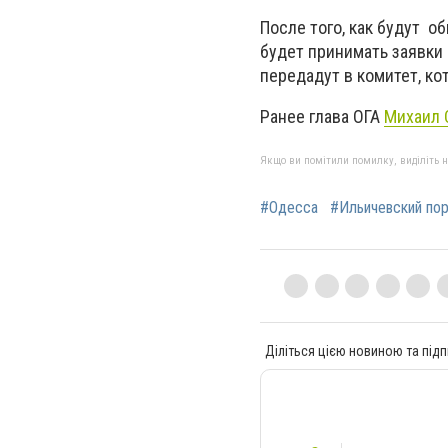
После того, как будут о
будет принимать заявки
передадут в комитет, ко
Ранее глава ОГА
Михаил 
Якщо ви помітили помилку, виділіть нео
#Одесса
#Ильичевский пор
Діліться цією новиною та підп