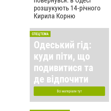
повернувся: в Одесі
розшукують 14-річного
Кирила Корню
СПЕЦТЕМА
Одеський гід:
куди піти, що
подивитися та
де відпочити
Всі матеріали тут