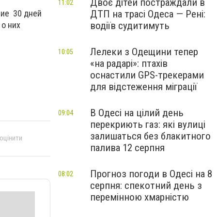
Двоє дітей постраждали в
11:02
ДТП на трасі Одеса — Рені:
ние 30 дней
водіїв судитимуть
 о них
Лелеки з Одещини тепер
10:05
«на радарі»: птахів
оснастили GPS-трекерами
для відстеження міграції
В Одесі на цілий день
09:04
перекриють газ: які вулиці
залишаться без блакитного
 оцінити
палива 12 серпня
Прогноз погоди в Одесі на 8
08:02
серпня: спекотний день з
перемінною хмарністю