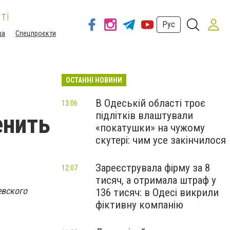
ті
Рус
ша
Спецпроєкти
ОСТАННІ НОВИНИ
В Одеській області троє
13:06
підлітків влаштували
енить
«покатушки» на чужому
скутері: чим усе закінчилося
Зареєструвала фірму за 8
12:07
тисяч, а отримала штраф у
евского
136 тисяч: в Одесі викрили
фіктивну компанію