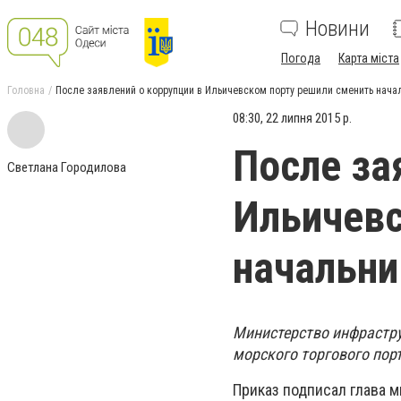
Новини
Погода
Карта міста
Головна
После заявлений о коррупции в Ильичевском порту решили сменить нача
08:30, 22 липня 2015 р.
После за
Светлана Городилова
Ильичевс
начальни
Министерство инфрастру
морского торгового порт
Приказ подписал глава 