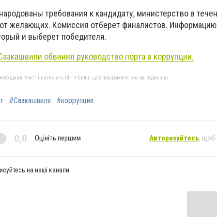
бнародованы требования к кандидату, министерство в тече
 от желающих. Комиссия отберет финалистов. Информацию
торый и выберет победителя.
Саакашвили обвинил руководство порта в коррупции.
бхідний текст і натисніть Ctrl + Enter, щоб повідомити про це редакцію
т
#Саакашвили
#коррупция
0,0
Оцініть першим
Авторизуйтесь
, щоб
исуйтесь на наші канали