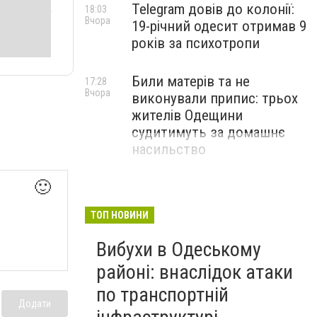
Telegram довів до колонії:
18:03
Вчора
19-річний одесит отримав 9
років за психотропи
Били матерів та не
17:28
Вчора
виконували припис: трьох
жителів Одещини
судитимуть за домашнє
насильство
🙂
ТОП НОВИНИ
Вибухи в Одеському
районі: внаслідок атаки
по транспортній
Додати