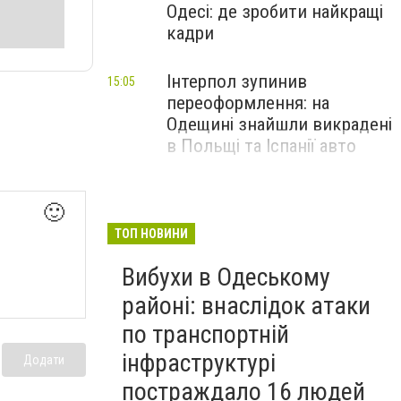
Одесі: де зробити найкращі
кадри
Інтерпол зупинив
15:05
переоформлення: на
Одещині знайшли викрадені
в Польщі та Іспанії авто
🙂
ТОП НОВИНИ
Вибухи в Одеському
районі: внаслідок атаки
по транспортній
інфраструктурі
Додати
постраждало 16 людей