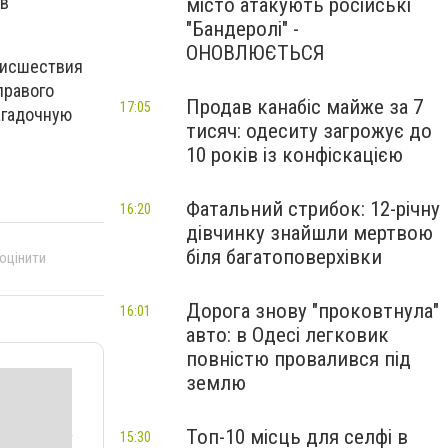
 в
місто атакують російські
"Бандеролі" -
ОНОВЛЮЄТЬСЯ
оисшествия
правого
Продав канабіс майже за 7
17:05
агадочную
тисяч: одеситу загрожує до
10 років із конфіскацією
Фатальний стрибок: 12-річну
16:20
дівчинку знайшли мертвою
біля багатоповерхівки
 оцінити
Дорога знову "проковтнула"
16:01
авто: в Одесі легковик
повністю провалився під
землю
Топ-10 місць для селфі в
15:30