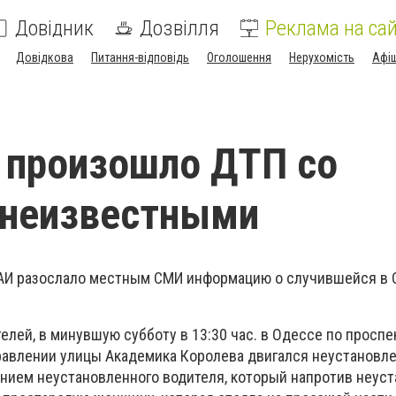
Довідник
Дозвілля
Реклама на сай
Довідкова
Питання-відповідь
Оголошення
Нерухомість
Афі
 произошло ДТП со
 неизвестными
ГАИ разослало местным СМИ информацию о случившейся в
лей, в минувшую субботу в 13:30 час. в Одессе по проспе
равлении улицы Академика Королева двигался неустановл
ением неустановленного водителя, который напротив неус