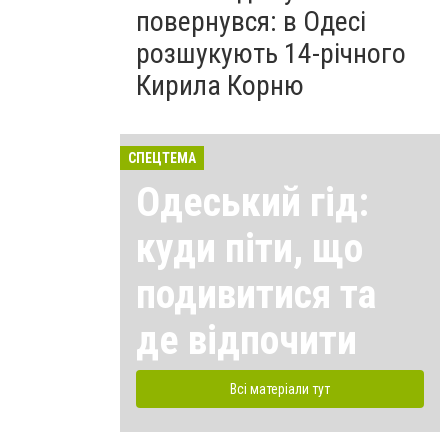
повернувся: в Одесі
розшукують 14-річного
Кирила Корню
СПЕЦТЕМА
Одеський гід:
куди піти, що
подивитися та
де відпочити
Всі матеріали тут