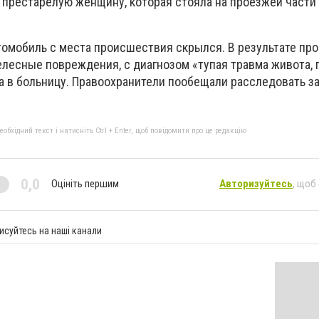
 престарелую женщину, которая стояла на проезжей части
омобиль с места происшествия скрылся. В результате пр
елесные повреждения, с диагнозом «тупая травма живота, 
а в больницу. Правоохранители пообещали расследовать з
бхідний текст і натисніть Ctrl + Enter, щоб повідомити про це редакцію
0,0
Оцініть першим
Авторизуйтесь
, щоб
исуйтесь на наші канали