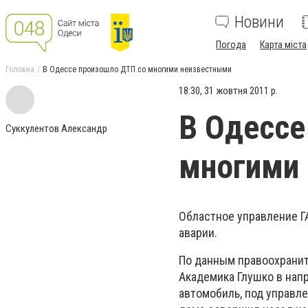
Новини
Погода
Карта міста
Головна
В Одессе произошло ДТП со многими неизвестными
18:30, 31 жовтня 2011 р.
В Одессе
Суккулентов Александр
многими
Областное управление 
аварии.
По данным правоохраните
Академика Глушко в нап
автомобиль, под управл