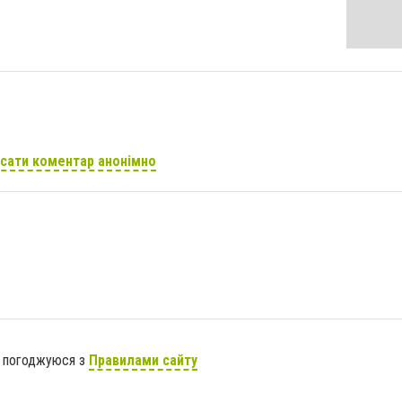
сати коментар анонімно
я погоджуюся з
Правилами сайту