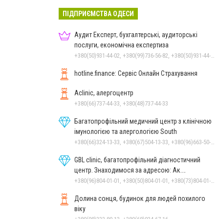
ПІДПРИЄМСТВА ОДЕСИ
Аудит Експерт, бухгалтерські, аудиторські
послуги, економічна експертиза
+380(50)931-44-02, +380(99)736-56-82, +380(50)931-44-02, +380(48)737-82-79, +380(96)795-10-64
hotline.finance: Сервіс Онлайн Страхування
Aclinic, алергоцентр
+380(66)737-44-33, +380(48)737-44-33
Багатопрофільний медичний центр з клінічною
імунологією та алергологією South
+380(66)324-13-33, +380(67)504-13-33, +380(96)663-50-77
GBL clinic, багатопрофільний діагностичний
центр. Знаходимося за адресою: Ак.
Заболотного, 26
+380(96)804-01-01, +380(50)804-01-01, +380(73)804-01-01
Долина сонця, будинок для людей похилого
віку