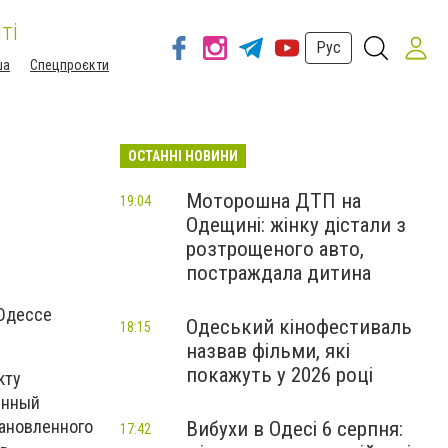
ті
Рус
ша
Спецпроєкти
ОСТАННІ НОВИНИ
Моторошна ДТП на
19:04
Одещині: жінку дістали з
розтрощеного авто,
постраждала дитина
 Одессе
Одеський кінофестиваль
18:15
назвав фільми, які
покажуть у 2026 році
кту
енный
тановленного
Вибухи в Одесі 6 серпня:
17:42