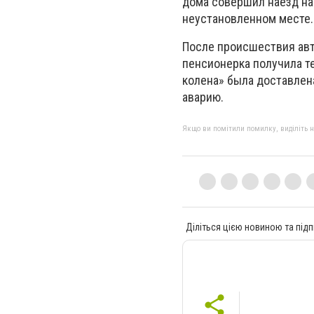
дома совершил наезд на
неустановленном месте.
После происшествия авт
пенсионерка получила т
колена» была доставлен
аварию.
Якщо ви помітили помилку, виділіть нео
Діліться цією новиною та підп