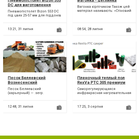
Пневмопістолет Bizon 553
Вагонка - цеглинка
DC для виготовлення
Вагонка кірпічиком Також цей
дерев’яних ящиків
матеріал називають: «Стіновий
Пневмопістолет Bizon 553 DC
паркет». Деревина з якої
під цвях 25-57 мм для піддонів
виготовляєть...
Тип цвяху: CNW, BDC, BKR,
Довжина: 25-...
13:21,
31 липня
08:54,
28 липня
Песок Беляевский
Пленочный теплый пол
Вознесенский
RexVa PTC 305 премиум
Херсонский Лучинский с
саморегулирующийся.
Песок Беляевский
Саморегулирующаяся
доставкой
(карьерный) — .serp.
инфракрасная нагревательная
применяется для штукатурки,
пленка RexVa PTC 305 премиум
кладки, заливки стяжки,
Цена договорная, скидки...
производст...
12:48,
31 липня
17:25,
3 серпня