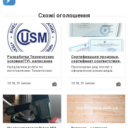
Схожі оголошення
Разработка Технических
Сертификация продукци,
условия(ТУ), написание
сертификат соответствия,
Технических условий (ТУ)
декларация о
Предлагаем услуги по
Пропонуємо ряд послуг з
соответствии
изготовлению Технических
оформлення різних видів
условий (ТУ) для Вашей
дозвільної документації: -
продукции или услуг "под
Сертифікат на с...
ключ",...
10:18,
31 липня
10:18,
31 липня