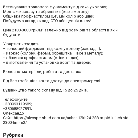
Бетонування точкового фундаменту під кожну колону;
Монтаж каркасу та обрешітки (все з металу);
Обшивка профнастилом 0,45 мм колір або цинк;
Побудуємо ангар, склад, СТО або цех під ключ!
Ціна 2100-3000 грн/м² залежно від розмірів та області в якій
будувати.
У вартість входить:
+ точковий фундамент під кожну колону (закладні);
+ каркас (колони, ферми, обрешітка – все з металу);
+ обшивка профнастилом (стіни та дах);
+ виготовлення та установка воріт та дверей;
Включно: матеріали, робота та доставка.
Від Вас треба ділянка та доступ до електромережі.
Будівництво такого складу від 15 до 25 днів.
Телефонуйте:
+380993119689;
+380688927891;
Олександр
Сайт: https://alexspetsbud.com.ua/anhar-12kh24-288-m-pid-kliuch-vid-
2300-hrn-m2/
Рубрики