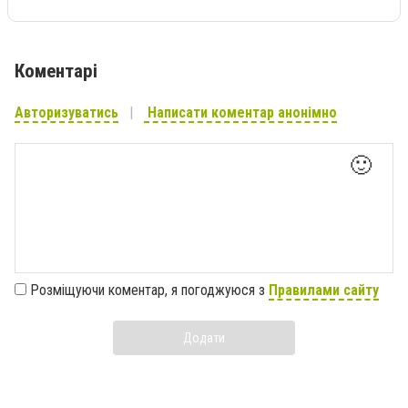
Коментарі
Авторизуватись
Написати коментар анонімно
🙂
Розміщуючи коментар, я погоджуюся з
Правилами сайту
Додати