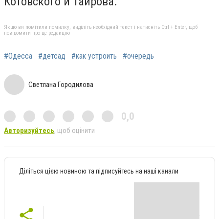
Котовского и Таирова.
Якщо ви помітили помилку, виділіть необхідний текст і натисніть Ctrl + Enter, щоб
повідомити про це редакцію
#Одесса
#детсад
#как устроить
#очередь
Светлана Городилова
0,0
Авторизуйтесь
, щоб оцінити
Діліться цією новиною та підписуйтесь на наші канали