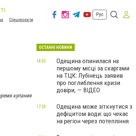
ті
Рус
ша
Спецпроєкти
ОСТАННІ НОВИНИ
Одещина опинилася на
18:02
першому місці за скаргами
на ТЦК: Лубінець заявив
про поглиблення кризи
довіри, — ВІДЕО
 время купания
Одещина може зіткнутися з
17:20
дефіцитом води: що чекає
на регіон через потепління