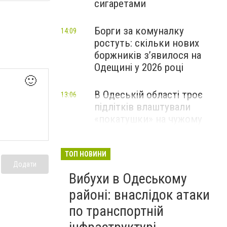
сигаретами
Борги за комуналку
14:09
ростуть: скільки нових
боржників з’явилося на
Одещині у 2026 році
🙂
В Одеській області троє
13:06
підлітків влаштували
«покатушки» на чужому
скутері: чим усе закінчилося
ТОП НОВИНИ
Додати
Вибухи в Одеському
районі: внаслідок атаки
по транспортній