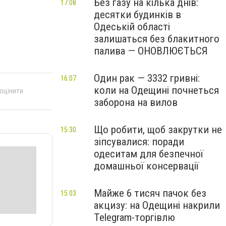
Без газу на кілька днів:
17:08
десятки будинків в
Одеській області
залишаться без блакитного
палива — ОНОВЛЮЄТЬСЯ
Один рак — 3332 гривні:
16:07
коли на Одещині почнеться
 оцінити
заборона на вилов
Що робити, щоб закрутки не
15:30
зіпсувалися: поради
одеситам для безпечної
домашньої консервації
Майже 6 тисяч пачок без
15:03
акцизу: на Одещині накрили
Telegram-торгівлю