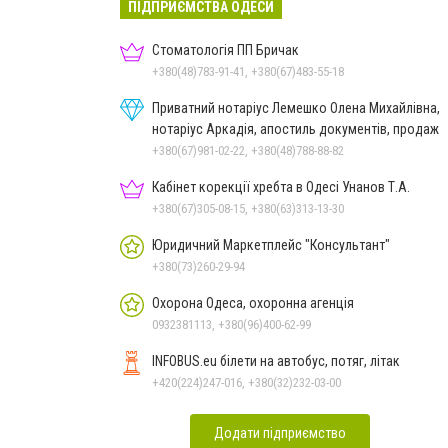
ПІДПРИЄМСТВА ОДЕСИ
Стоматологія ПП Бричак
+380(48)783-91-41, +380(67)483-55-18
Приватний нотаріус Лемешко Олена Михайлівна,
нотаріус Аркадія, апостиль документів, продаж
+380(67)981-02-22, +380(48)788-88-82
Кабінет корекції хребта в Одесі Унанов Т.А.
+380(67)305-08-15, +380(63)313-13-30
Юридичний Маркетплейс "Консультант"
+380(73)260-29-94
Охорона Одеса, охоронна агенція
0932381113, +380(96)400-62-99
INFOBUS.eu білети на автобус, потяг, літак
+420(224)247-016, +380(32)232-03-00
Додати підприємство