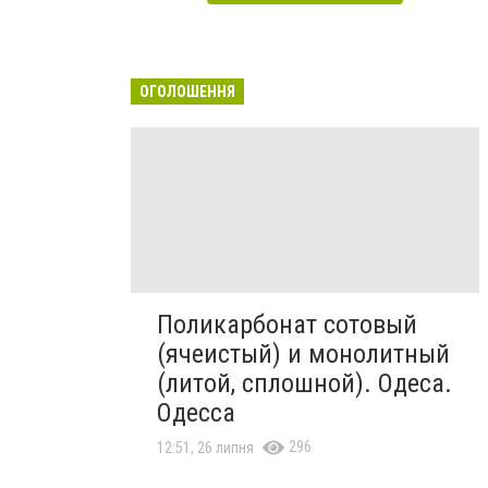
ОГОЛОШЕННЯ
Поликарбонат сотовый
(ячеистый) и монолитный
(литой, сплошной). Одеса.
Одесса
296
12:51, 26 липня