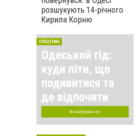
повернувся: в Одесі
розшукують 14-річного
Кирила Корню
СПЕЦТЕМА
Одеський гід:
куди піти, що
подивитися та
де відпочити
Всі матеріали тут