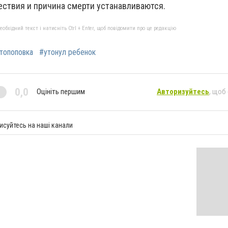
ствия и причина смерти устанавливаются.
бхідний текст і натисніть Ctrl + Enter, щоб повідомити про це редакцію
топоповка
#утонул ребенок
0,0
Оцініть першим
Авторизуйтесь
, щоб
исуйтесь на наші канали