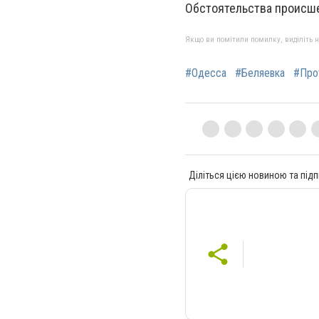
Обстоятельства происше
Якщо ви помітили помилку, виділіть нео
#Одесса
#Беляевка
#Про
Діліться цією новиною та підп