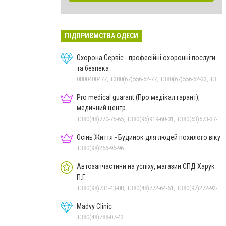
ПІДПРИЄМСТВА ОДЕСИ
Охорона Сервіс - професійні охоронні послуги
та безпека
0800400477, +380(67)556-52-77, +380(67)556-52-33, +380(93)390-95-75, +380(63)735-30-69
Pro medical guarant (Про медікал гарант),
медичний центр
+380(48)770-75-65, +380(96)919-60-01, +380(63)573-37-33
Осінь Життя - Будинок для людей похилого віку
+380(98)266-96-96
Автозапчастини на успіху, магазин СПД Харук
П.Г.
+380(98)731-43-08, +380(48)772-64-61, +380(97)272-92-69
Madvy Clinic
+380(48)788-07-43