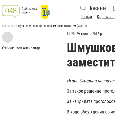
Новини
Погода
Карта міста
Головна
Шмушкович обзавелся новым заместителем (ФОТО)
14:20, 29 травня 2015 р.
Шмушков
Суккулентов Александр
замести
Игорь Смирнов назначен
За такое решение прого
За кандидата проголосов
В ходе обсуждения выясн