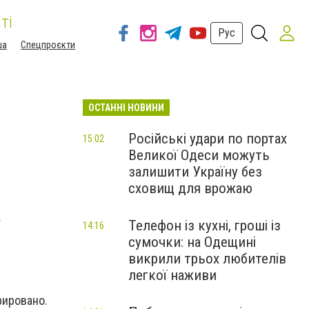
ті
Рус
ша
Спецпроєкти
ОСТАННІ НОВИНИ
Російські удари по портах
15:02
Великої Одеси можуть
залишити Україну без
сховищ для врожаю
.
Телефон із кухні, гроші із
14:16
сумочки: на Одещині
викрили трьох любителів
легкої наживи
рировано.