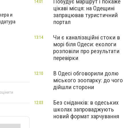
Побудує маршрут і покаже
14:01
цікаві місця: на Одещині
жера и
запрацював туристичний
идатура
портал
Чи є каналізаційні стоки в
13:14
морі біля Одеси: екологи
розповіли про результати
перевірки
В Одесі обговорили долю
12:10
міського зоопарку: до чого
дійшли сторони
 оцінити
Без сніданків: в одеських
12:03
школах запроваджують
новий формат харчування