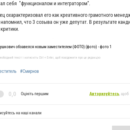
вал себя "функционалом и интегратором".
ец охарактеризовал его как креативного грамотного менед
 напомнил, что 3 созыва он уже депутат. В результате канд
 критики.
шкович обзавелся новым заместителем (ФОТО) (фото) - фото 1
бхідний текст і натисніть Ctrl + Enter, щоб повідомити про це редакцію
еститель
#Смирнов
0,0
Оцініть першим
Авторизуйтесь
, щоб
исуйтесь на наші канали