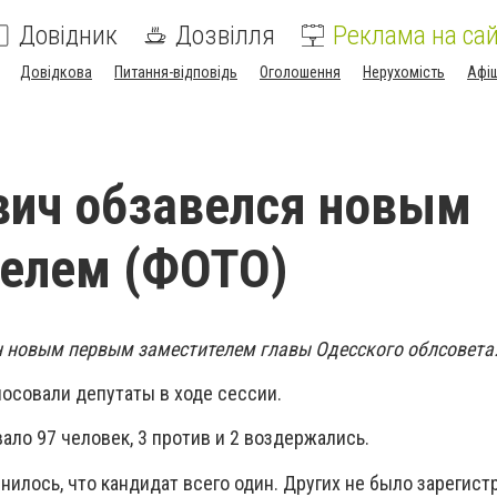
Довідник
Дозвілля
Реклама на сай
Довідкова
Питання-відповідь
Оголошення
Нерухомість
Афі
ич обзавелся новым
телем (ФОТО)
 новым первым заместителем главы Одесского облсовета
лосовали депутаты в ходе сессии.
ало 97 человек, 3 против и 2 воздержались.
илось, что кандидат всего один. Других не было зарегист