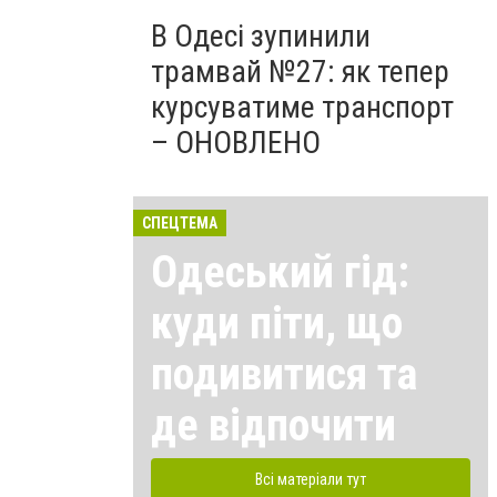
В Одесі зупинили
трамвай №27: як тепер
курсуватиме транспорт
– ОНОВЛЕНО
СПЕЦТЕМА
Одеський гід:
куди піти, що
подивитися та
де відпочити
Всі матеріали тут