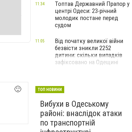
Топтав Державний Прапор у
11:34
центрі Одеси: 23-річний
молодик постане перед
судом
Від початку великої війни
11:05
безвісти зникли 2252
дитини: скільки випадків
зафіксовано на Одещині
🙂
ТОП НОВИНИ
Вибухи в Одеському
районі: внаслідок атаки
по транспортній