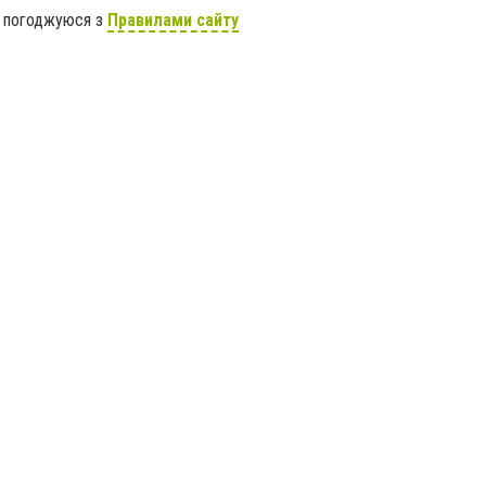
я погоджуюся з
Правилами сайту