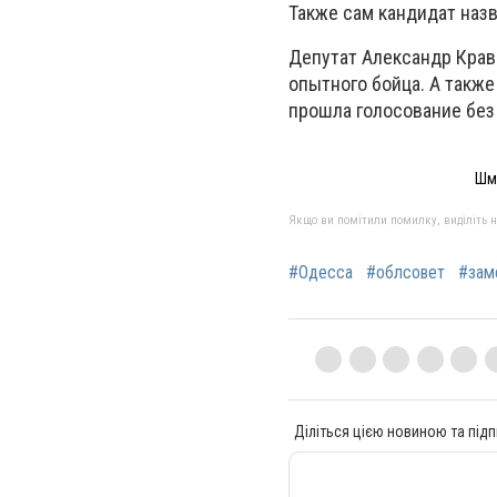
Также сам кандидат наз
Депутат Александр Крав
опытного бойца. А также
прошла голосование без
Шму
Якщо ви помітили помилку, виділіть нео
#Одесса
#облсовет
#зам
Діліться цією новиною та підп