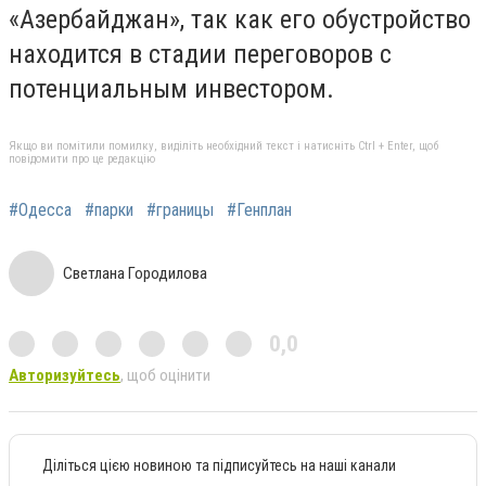
«Азербайджан», так как его обустройство
находится в стадии переговоров с
потенциальным инвестором.
Якщо ви помітили помилку, виділіть необхідний текст і натисніть Ctrl + Enter, щоб
повідомити про це редакцію
#Одесса
#парки
#границы
#Генплан
Светлана Городилова
0,0
Авторизуйтесь
, щоб оцінити
Діліться цією новиною та підписуйтесь на наші канали