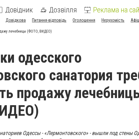
Довідник
Дозвілля
Реклама на сай
Довідкова
Питання-відповідь
Оголошення
Нерухомість
Афі
одажу лечебницы (ФОТО, ВИДЕО)
ки одесского
вского санатория тр
ть продажу лечебниц
ВИДЕО)
анаториев Одессы - «Лермонтовского» - вышли под стены О