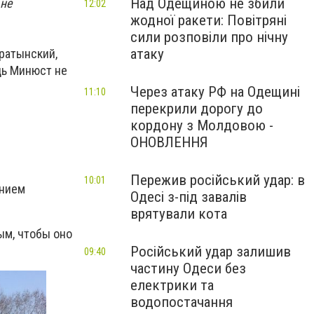
Над Одещиною не збили
 не
12:02
жодної ракети: Повітряні
сили розповіли про нічну
атаку
ратынский,
дь Минюст не
Через атаку РФ на Одещині
11:10
перекрили дорогу до
кордону з Молдовою -
ОНОВЛЕННЯ
Пережив російський удар: в
10:01
анием
Одесі з-під завалів
врятували кота
ым, чтобы оно
Російський удар залишив
09:40
частину Одеси без
електрики та
водопостачання