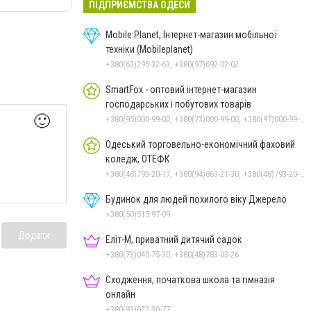
ПІДПРИЄМСТВА ОДЕСИ
Mobile Planet, Інтернет-магазин мобільної
техніки (Mobileplanet)
+380(63)295-32-63, +380(97)692-02-02
SmartFox - оптовий інтернет-магазин
господарських і побутових товарів
🙂
+380(95)000-99-00, +380(73)000-99-00, +380(97)000-99-00
Одеський торговельно-економічний фаховий
коледж, ОТЕФК
+380(48)793-20-17, +380(94)863-21-30, +380(48)793-20-21
Будинок для людей похилого віку Джерело
+380(50)515-97-09
Додати
Еліт-М, приватний дитячий садок
+380(73)040-75-30, +380(48)783-03-26
Сходження, початкова школа та гімназія
онлайн
+380(93)022-30-77