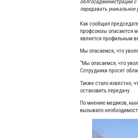
облгосадминистрации с 
передавать уникальное 
Как сообщил председат
профсоюзы опасаются ма
является профильным ве
Мы опасаемся, что увол
"Мы опасаемся, что увол
Сотрудники просят обла
Также стало известно, ч
остановить передачу.
По мнению медиков, нын
вызывало необходимост