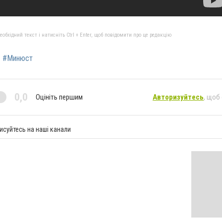
бхідний текст і натисніть Ctrl + Enter, щоб повідомити про це редакцію
#Минюст
0,0
Оцініть першим
Авторизуйтесь
, щоб
исуйтесь на наші канали