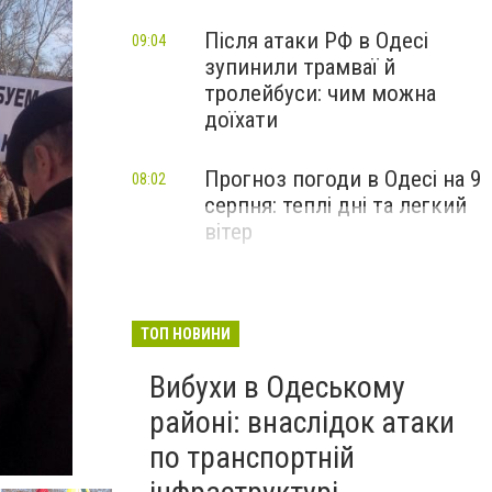
Після атаки РФ в Одесі
09:04
зупинили трамваї й
тролейбуси: чим можна
доїхати
Прогноз погоди в Одесі на 9
08:02
серпня: теплі дні та легкий
вітер
ТОП НОВИНИ
Вибухи в Одеському
районі: внаслідок атаки
по транспортній