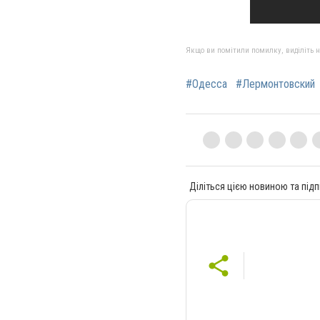
Якщо ви помітили помилку, виділіть нео
#Одесса
#Лермонтовский
Діліться цією новиною та підп