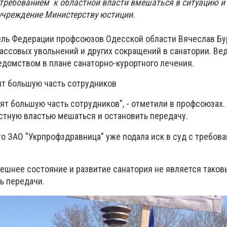
требованием к областной власти вмешаться в ситуацию и
учреждение Министерству юстиции.
ель Федерации профсоюзов Одесской области Вячеслав Бу
ссовых увольнений и других сокращений в санатории. Ве
домством в плане санаторно-курортного лечения.
ят большую часть сотрудников
ят большую часть сотрудников", - отметили в профсоюзах.
стную властью мешаться и остановить передачу.
то ЗАО "Укрпрофздравница" уже подала иск в суд с требов
ешнее состояние и развитие санатория не является таков
ь передачи.