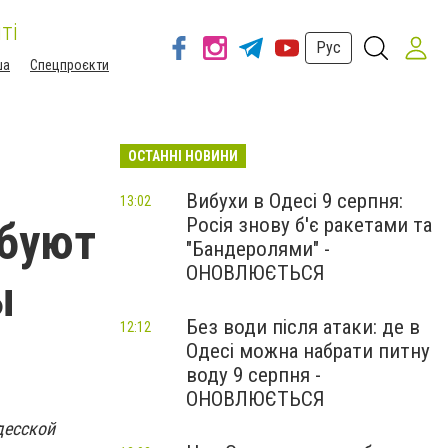
ті
Рус
ша
Спецпроєкти
ОСТАННІ НОВИНИ
Вибухи в Одесі 9 серпня:
13:02
Росія знову б'є ракетами та
ебуют
"Бандеролями" -
ОНОВЛЮЄТЬСЯ
ы
Без води після атаки: де в
12:12
Одесі можна набрати питну
воду 9 серпня -
ОНОВЛЮЄТЬСЯ
десской