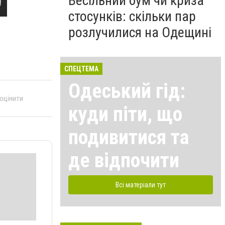
Весільний бум чи криза
стосунків: скільки пар
розлучилися на Одещині
СПЕЦТЕМА
Одеський гід:
 оцінити
куди піти, що
подивитися та
де відпочити
Всі матеріали тут