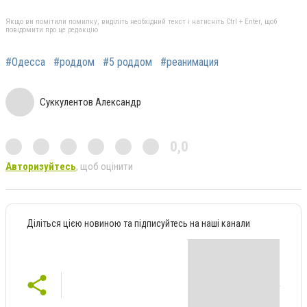
Якщо ви помітили помилку, виділіть необхідний текст і натисніть Ctrl + Enter, щоб
повідомити про це редакцію
#Одесса
#роддом
#5 роддом
#реанимация
Суккулентов Александр
0,0
Авторизуйтесь
, щоб оцінити
Діліться цією новиною та підписуйтесь на наші канали