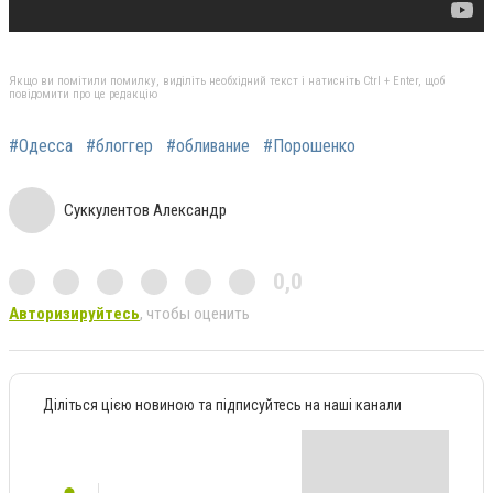
Якщо ви помітили помилку, виділіть необхідний текст і натисніть Ctrl + Enter, щоб
повідомити про це редакцію
#Одесса
#блоггер
#обливание
#Порошенко
Суккулентов Александр
0,0
Авторизируйтесь
, чтобы оценить
Діліться цією новиною та підписуйтесь на наші канали