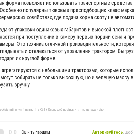
ая форма позволяет использовать транспортные средства 
 Особенно популярны тюковые пресподборщик клаас марка
ермерских хозяйствах, где подача корма скоту не автомат
здают упаковки одинаковых габаритов и высокой плотност
нается при поступлении в камеру первых порций сена и п
амеры. Это техника отличной производительности, которая
глядывать и отвлекаться от управления трактором. Выгруз
годаря их круглой форме.
агрегатируются с небольшими тракторами, которые испол
 могут собирать не только высохшую, но и зеленую массу 
рузить вручну
бхідний текст і натисніть Ctrl + Enter, щоб повідомити про це редакцію
0,0
Оцініть першим
Авторизуйтесь
, щоб