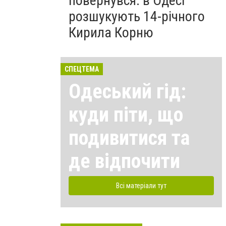
повернувся: в Одесі
розшукують 14-річного
Кирила Корню
СПЕЦТЕМА
Одеський гід:
куди піти, що
подивитися та
де відпочити
Всі матеріали тут