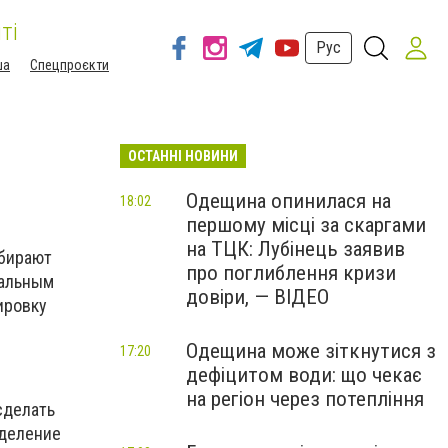
ті
Рус
ша
Спецпроєкти
ОСТАННІ НОВИНИ
Одещина опинилася на
18:02
першому місці за скаргами
на ТЦК: Лубінець заявив
дбирают
про поглиблення кризи
иальным
довіри, — ВІДЕО
ировку
Одещина може зіткнутися з
17:20
дефіцитом води: що чекає
на регіон через потепління
сделать
еделение