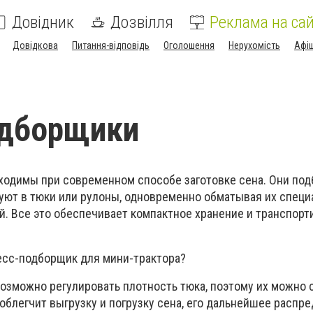
Довідник
Дозвілля
Реклама на сай
Довідкова
Питання-відповідь
Оголошення
Нерухомість
Афі
одборщики
одимы при современном способе заготовке сена. Они по
уют в тюки или рулоны, одновременно обматывая их спец
й. Все это обеспечивает компактное хранение и транспорт
ресс-подборщик для мини-трактора?
зможно регулировать плотность тюка, поэтому их можно 
 облегчит выгрузку и погрузку сена, его дальнейшее распр