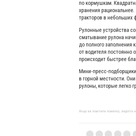
по кормушкам. Квадратн
хранения рациональнее.
тракторов в небольших ф
Рулонные устройства со
сматывание рулона начи
до полного заполнения к
от водителя постоянно о
происходит быстрее бла
Мини-пресс-подборщики 
в горной местности. Они
рулоны, которые легко г
Якщо ви помітили помилку, виділіть нео