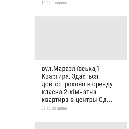
14:42, 1 серпня
вул.Маразліївська,1
Квартира, Здається
довгостроково в оренду
класна 2-кімнатна
квартира в центры Од...
09:10, 28 липня