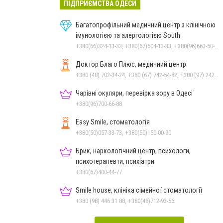
ПІДПРИЄМСТВА ОДЕСИ
Багатопрофільний медичний центр з клінічною
імунологією та алергологією South
+380(66)324-13-33, +380(67)504-13-33, +380(96)663-50-77
Доктор Благо Плюс, медичний центр
+380 (48) 702-34-24, +380 (67) 742-54-82, +380 (97) 242-29-22
Чарівні окуляри, перевірка зору в Одесі
+380(96)700-66-88
Easy Smile, стоматологія
+380(50)057-33-73, +380(50)150-00-90
Брик, наркологічний центр, психологи,
психотерапевти, психіатри
+380(67)400-44-77
Smile house, клініка сімейної стоматології
+380 (98) 446 31 88, +380(48)712-93-56