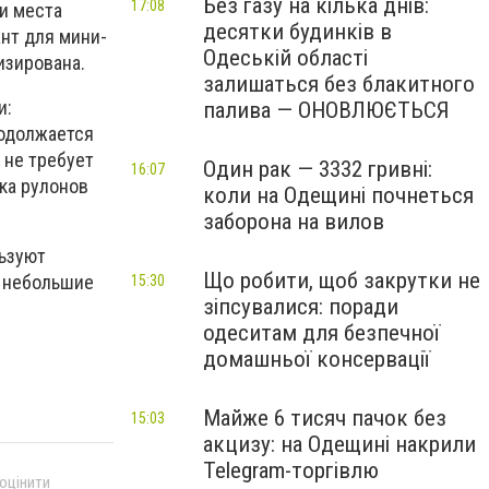
Без газу на кілька днів:
17:08
и места
десятки будинків в
нт для мини-
Одеській області
изирована.
залишаться без блакитного
и:
палива — ОНОВЛЮЄТЬСЯ
родолжается
 не требует
Один рак — 3332 гривні:
16:07
ка рулонов
коли на Одещині почнеться
заборона на вилов
ьзуют
Що робити, щоб закрутки не
в небольшие
15:30
зіпсувалися: поради
одеситам для безпечної
домашньої консервації
Майже 6 тисяч пачок без
15:03
акцизу: на Одещині накрили
Telegram-торгівлю
 оцінити