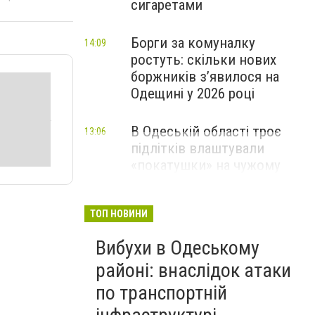
сигаретами
Борги за комуналку
14:09
ростуть: скільки нових
боржників з’явилося на
Одещині у 2026 році
В Одеській області троє
13:06
підлітків влаштували
«покатушки» на чужому
скутері: чим усе закінчилося
ТОП НОВИНИ
Вибухи в Одеському
районі: внаслідок атаки
по транспортній