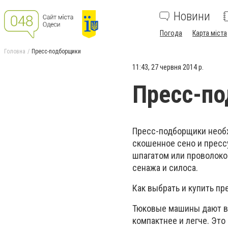
Новини
Погода
Карта міста
Головна
Пресс-подборщики
11:43, 27 червня 2014 р.
Пресс-п
Пресс-подборщики необх
скошенное сено и пресс
шпагатом или проволоко
сенажа и силоса.
Как выбрать и купить п
Тюковые машины дают во
компактнее и легче. Это