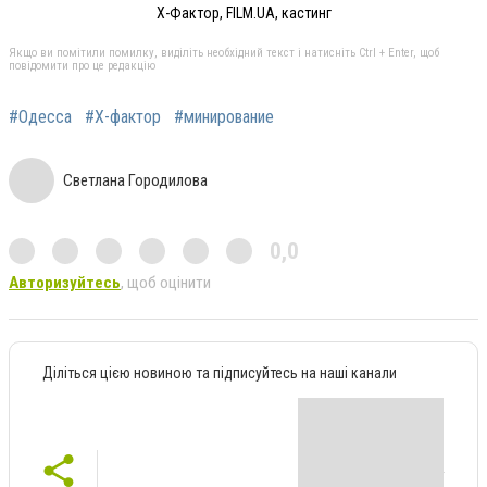
Х-Фактор, FILM.UA, кастинг
Якщо ви помітили помилку, виділіть необхідний текст і натисніть Ctrl + Enter, щоб
повідомити про це редакцію
#Одесса
#Х-фактор
#минирование
Светлана Городилова
0,0
Авторизуйтесь
, щоб оцінити
Діліться цією новиною та підписуйтесь на наші канали