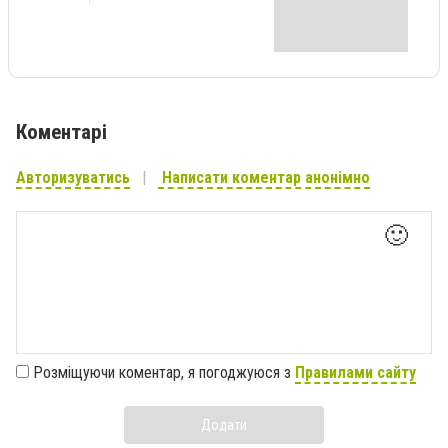
Коментарі
Авторизуватись
Написати коментар анонімно
🙂
Розміщуючи коментар, я погоджуюся з
Правилами сайту
Додати