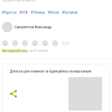
повідомити про це редакцію
#Одесса
#ОГА
#Палица
#Юсов
#Кулаков
Суккулентов Александр
0,0
Авторизуйтесь
, щоб оцінити
Діліться цією новиною та підписуйтесь на наші канали