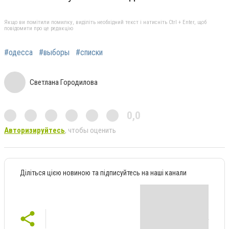
Якщо ви помітили помилку, виділіть необхідний текст і натисніть Ctrl + Enter, щоб
повідомити про це редакцію
#одесса
#выборы
#списки
Светлана Городилова
0,0
Авторизируйтесь
, чтобы оценить
Діліться цією новиною та підписуйтесь на наші канали