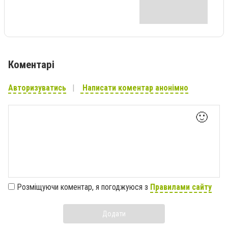
Коментарі
Авторизуватись
Написати коментар анонімно
🙂
Розміщуючи коментар, я погоджуюся з
Правилами сайту
Додати