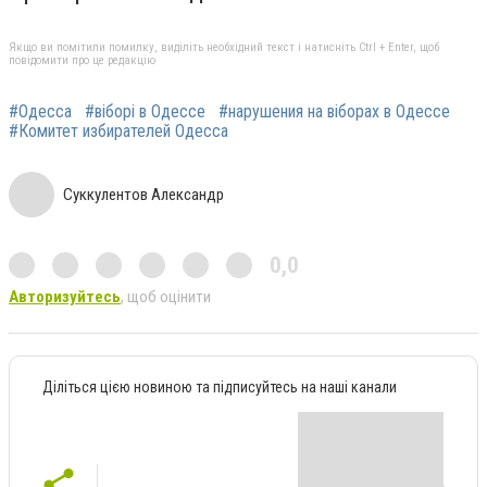
Якщо ви помітили помилку, виділіть необхідний текст і натисніть Ctrl + Enter, щоб
повідомити про це редакцію
#Одесса
#віборі в Одессе
#нарушения на віборах в Одессе
#Комитет избирателей Одесса
Суккулентов Александр
0,0
Авторизуйтесь
, щоб оцінити
Діліться цією новиною та підписуйтесь на наші канали