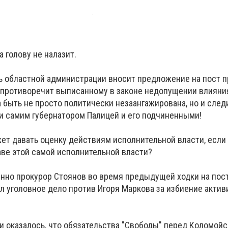
 голову не налазит.
ль областной администрации вносит предложение на пост 
о противоречит выписанному в законе недопущении влияни
 быть не просто политически незаангажирована, но и след
 самим губернатором Палицей и его подчиненными!
ет давать оценку действиям исполнительной власти, если 
аве этой самой исполнительной власти?
енно прокурор Стоянов во время предыдущей ходки на пос
 уголовное дело против Игоря Маркова за избиение активи
 и оказалось, что обязательства "Свободы" перед Коломой