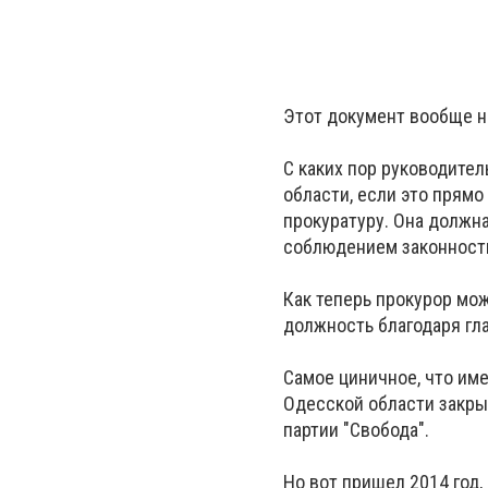
Этот документ вообще на
С каких пор руководите
области, если это прям
прокуратуру. Она должна
соблюдением законности
Как теперь прокурор мож
должность благодаря гл
Самое циничное, что им
Одесской области закрыл
партии "Свобода".
Но вот пришел 2014 год,