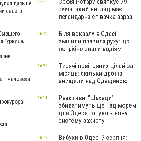
Софія Ротару святкує 79-
17:10
нулся дальше
річчя: який вигляд має
ии своего
легендарна співачка зараз
Біля вокзалу в Одесі
 бывшего
16:44
змінили правила руху: що
а Гурвица.
потрібно знати водіям
ияние
Тисячі повітряних цілей за
16:26
місяць: скільки дронів
а – человека
знищили над Одещиною
Реактивні "Шахеди"
16:11
прокурора-
збиватимуть ще над морем:
для Одеси готують нову
систему захисту
вая
Вибухи в Одесі 7 серпня:
15:18