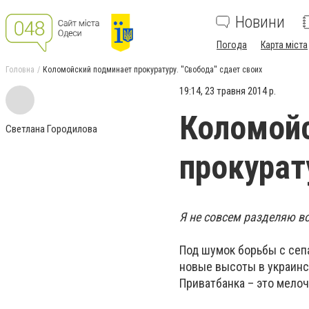
Новини
Погода
Карта міста
Головна
Коломойский подминает прокуратуру. ''Свобода'' сдает своих
19:14, 23 травня 2014 р.
Коломой
Светлана Городилова
прокурату
Я не совсем разделяю в
Под шумок борьбы с сепа
новые высоты в украинс
Приватбанка – это мело