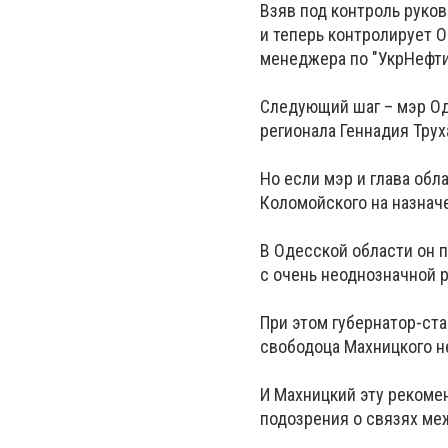
Взяв под контроль руко
и теперь контролирует 
менеджера по "УкрНефти"
Следующий шаг – мэр Од
регионала Геннадия Трух
Но если мэр и глава обл
Коломойского на назнач
В Одесской области он 
с очень неоднозначной 
При этом губернатор-ста
свободоца Махницкого н
И Махницкий эту рекоме
подозрения о связях ме