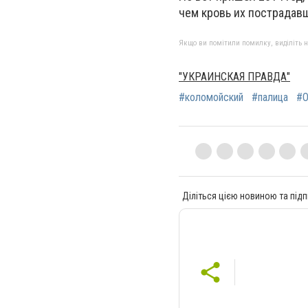
чем кровь их пострадав
Якщо ви помітили помилку, виділіть нео
"УКРАИНСКАЯ ПРАВДА"
#коломойский
#палица
#О
Діліться цією новиною та підп