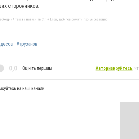
ших сторонников.
бхідний текст і натисніть Ctrl + Enter, щоб повідомити про це редакцію
десса
#труханов
0,0
Оцініть першим
Авторизируйтесь
, ч
исуйтесь на наші канали