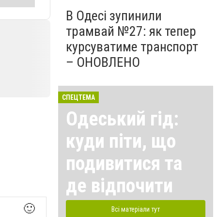
В Одесі зупинили
трамвай №27: як тепер
курсуватиме транспорт
– ОНОВЛЕНО
СПЕЦТЕМА
Одеський гід:
куди піти, що
подивитися та
де відпочити
🙂
Всі матеріали тут