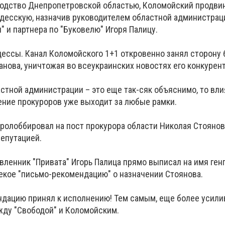
водство Днепропетровской областью, Коломойский продви
Одесскую, назначив руководителем областной администрац
 и партнера по "Буковелю" Игоря Палицу.
ессы. Канал Коломойского 1+1 откровенно занял сторону
анова, уничтожая во всеукраинских новостях его конкурент
астной администрации – это еще так-сяк объяснимо, то вл
ение прокуроров уже выходит за любые рамки.
пролоббировал на пост прокурора области Николая Стоянов
репутацией.
вленник "Привата" Игорь Палица прямо выписал на имя ген
екое "письмо-рекомендацию" о назначении Стоянова.
ндацию принял к исполнению! Тем самым, еще более усили
жду "Свободой" и Коломойским.