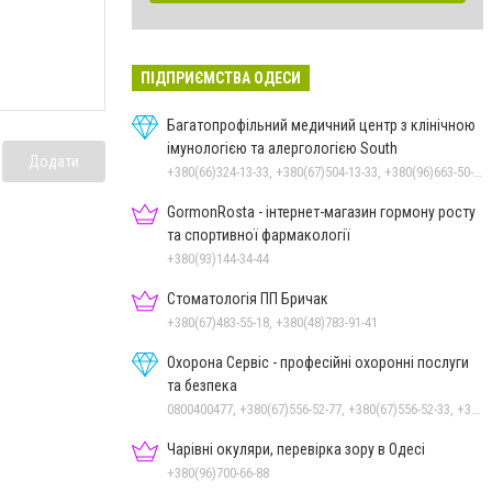
ПІДПРИЄМСТВА ОДЕСИ
Багатопрофільний медичний центр з клінічною
імунологією та алергологією South
Додати
+380(66)324-13-33, +380(67)504-13-33, +380(96)663-50-77
GormonRosta - інтернет-магазин гормону росту
та спортивної фармакології
+380(93)144-34-44
Стоматологія ПП Бричак
+380(67)483-55-18, +380(48)783-91-41
Охорона Сервіс - професійні охоронні послуги
та безпека
0800400477, +380(67)556-52-77, +380(67)556-52-33, +380(93)390-95-75, +380(63)735-30-69
Чарівні окуляри, перевірка зору в Одесі
+380(96)700-66-88