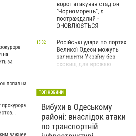
ворог атакував стадіон
"Чорноморець", є
постраждалий -
ОНОВЛЮЄТЬСЯ
Російські удари по портах
15:02
прокурора
Великої Одеси можуть
я на
залишити Україну без
ить за
сховищ для врожаю
он попал на
ТОП НОВИНИ
Вибухи в Одеському
т прокурора
стов...
районі: внаслідок атаки
по транспортній
ским важнее,