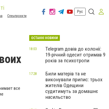
ті
Рус
ша
Спецпроєкти
ОСТАННІ НОВИНИ
Telegram довів до колонії:
18:03
19-річний одесит отримав 9
своих
років за психотропи
Били матерів та не
17:28
виконували припис: трьох
жителів Одещини
анимает все
судитимуть за домашнє
ие
насильство