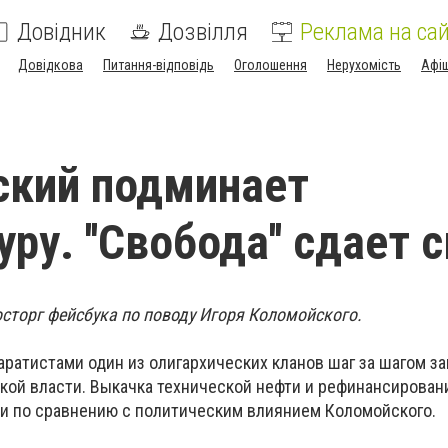
Довідник
Дозвілля
Реклама на сай
Довідкова
Питання-відповідь
Оголошення
Нерухомість
Афі
ский подминает
ру. ''Свобода'' сдает 
осторг фейсбука по поводу Игоря Коломойского.
ратистами один из олигархических кланов шаг за шагом з
кой власти. Выкачка технической нефти и рефинансирован
чи по сравнению с политическим влиянием Коломойского.