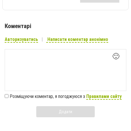
Коментарі
Авторизуватись
Написати коментар анонімно
🙂
Розміщуючи коментар, я погоджуюся з
Правилами сайту
Додати