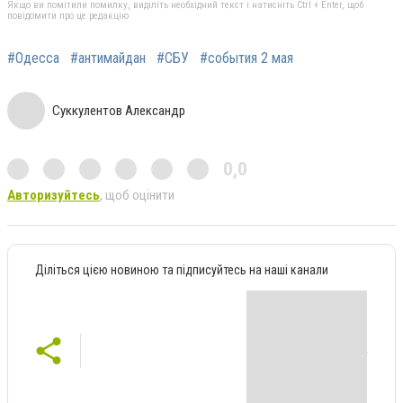
Якщо ви помітили помилку, виділіть необхідний текст і натисніть Ctrl + Enter, щоб
повідомити про це редакцію
#Одесса
#антимайдан
#СБУ
#события 2 мая
Суккулентов Александр
0,0
Авторизуйтесь
, щоб оцінити
Діліться цією новиною та підписуйтесь на наші канали