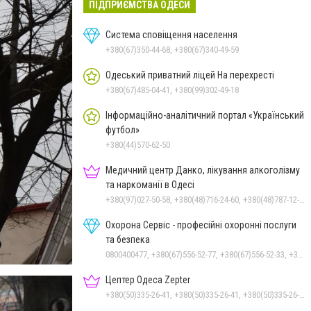
ПІДПРИЄМСТВА ОДЕСИ
Система сповіщення населення
+380(67)350-44-68, +380(67)340-49-59
Одеський приватний ліцей На перехресті
+380(67)485-04-41, +380(99)302-49-18
Інформаційно-аналітичний портал «Український
футбол»
+380(44)570-62-50
Медичний центр Данко, лікування алкоголізму
та наркоманії в Одесі
+380(97)027-50-58, +380(48)716-24-60, +380(48)787-12-36
Охорона Сервіс - професійні охоронні послуги
та безпека
0800400477, +380(67)556-52-77, +380(67)556-52-33, +380(93)390-95-75, +380(63)735-30-69
Цептер Одеса Zepter
+380(50)335-26-41, +380(50)335-26-41, +380(50)335-26-41