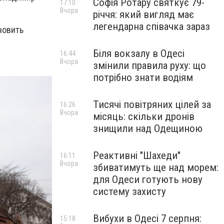
Софія Ротару святкує 79-
17:10
Вчора
річчя: який вигляд має
легендарна співачка зараз
новить
Біля вокзалу в Одесі
16:44
Вчора
змінили правила руху: що
потрібно знати водіям
Тисячі повітряних цілей за
16:26
Вчора
місяць: скільки дронів
знищили над Одещиною
Реактивні "Шахеди"
16:11
Вчора
збиватимуть ще над морем:
для Одеси готують нову
систему захисту
Вибухи в Одесі 7 серпня:
15:18