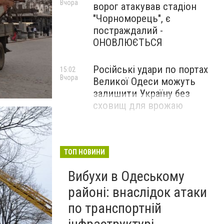
Вчора
ворог атакував стадіон
"Чорноморець", є
постраждалий -
ОНОВЛЮЄТЬСЯ
Російські удари по портах
15:02
Вчора
Великої Одеси можуть
залишити Україну без
сховищ для врожаю
ТОП НОВИНИ
Вибухи в Одеському
районі: внаслідок атаки
по транспортній