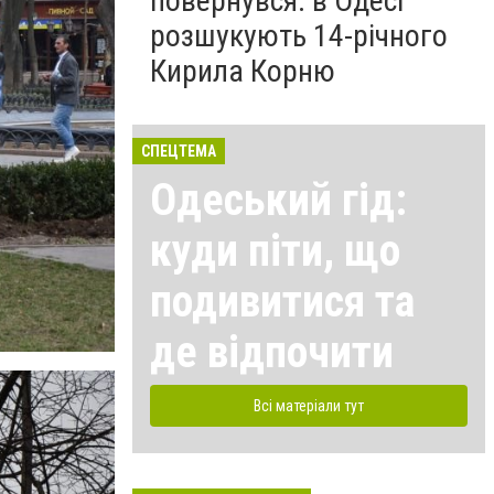
повернувся: в Одесі
розшукують 14-річного
Кирила Корню
СПЕЦТЕМА
Одеський гід:
куди піти, що
подивитися та
де відпочити
Всі матеріали тут