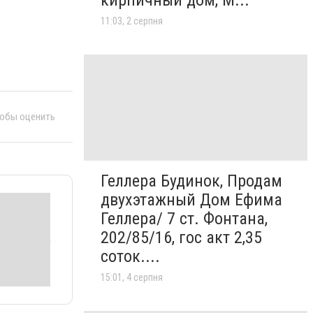
11:03, 2 серпня
тобы оценить
Геллера Будинок, Продам
двухэтажный Дом Ефима
Геллера/ 7 ст. Фонтана,
202/85/16, гос акт 2,35
соток....
15:01, 4 серпня