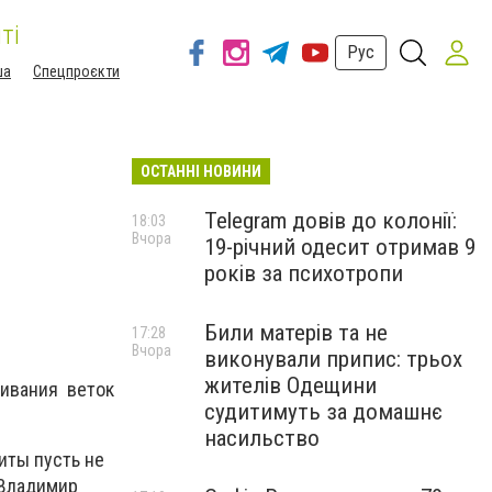
ті
Рус
ша
Спецпроєкти
ОСТАННІ НОВИНИ
Telegram довів до колонії:
18:03
Вчора
19-річний одесит отримав 9
років за психотропи
Били матерів та не
17:28
Вчора
виконували припис: трьох
жителів Одещини
ливания веток
судитимуть за домашнє
насильство
иты пусть не
 Владимир