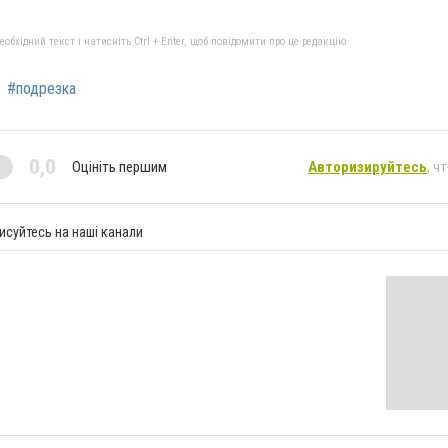
бхідний текст і натисніть Ctrl + Enter, щоб повідомити про це редакцію
#подрезка
0,0
Оцініть першим
Авторизируйтесь
, ч
исуйтесь на наші канали