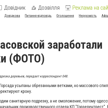
Довідник
Дозвілля
Реклама на сай
Довідкова
Питання-відповідь
Оголошення
Нерухомість
Афі
асовской заработали
и (ФОТО)
дрезка деревьев, передает корреспондент 048.
 Горсада усыпаны обрезанными ветками, но массового спи
рректируют крону.
одим санитарную подрезку, а не омоложение, потому одесс
л начальник производственного отдела КП "Горзелентрест"