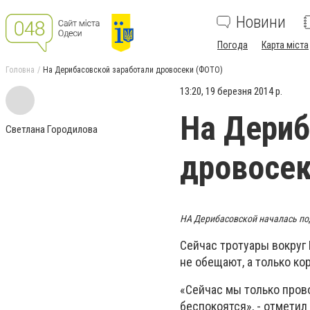
Новини
Погода
Карта міста
Головна
На Дерибасовской заработали дровосеки (ФОТО)
13:20, 19 березня 2014 р.
На Дериб
Светлана Городилова
дровосек
НА Дерибасовской началась по
Сейчас тротуары вокруг
не обещают, а только ко
«Сейчас мы только пров
беспокоятся», - отмети