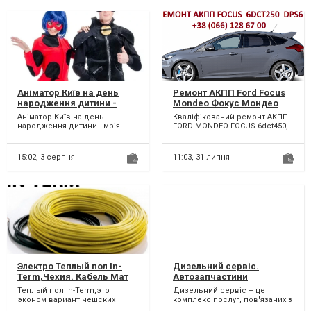
Аніматор Київ на день
Ремонт АКПП Ford Focus
народження дитини -
Mondeo Фокус Мондео
мрія кожної дитини.
MPS DPS # FV4R-7000-AB #
Аніматор Київ на день
Кваліфікований ремонт АКПП
1681757, 2246368, 1684808,
народження дитини - мрія
FORD MONDEO FOCUS 6dct450,
1731851, 1711443, 1681757,
кожної дитини. Наші аніматори
6dct250. Можливий
1746065
стануть кращими друзям...
бюджетний ремонт АКПП...
15:02,
3 серпня
11:03,
31 липня
Электро Теплый пол In-
Дизельний сервіс.
Term,Чехия. Кабель Мат
Автозапчастини
скидка -20%
Теплый пол In-Term,это
Дизельний сервіс – це
эконом вариант чешских
комплекс послуг, пов'язаних з
нагревательных кабелей и
обслуговуванням і ремонтом