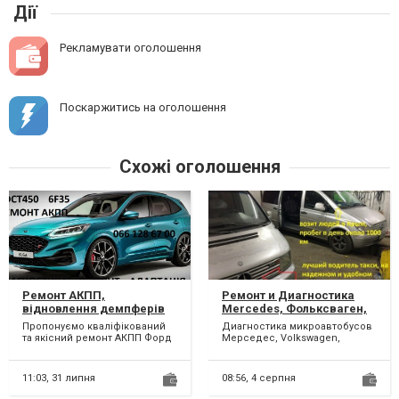
Дії
Рекламувати оголошення
Поскаржитись на оголошення
Схожі оголошення
Ремонт АКПП,
Ремонт и Диагностика
відновлення демпферів
Mercedes, Фольксваген,
та перевірка соленоїдів
Renault, сто Одесса
Пропонуємо кваліфікований
Диагностика микроавтобусов
Ford Kuga MPS6 #
та якісний ремонт АКПП Форд
Мерседес, Volkswagen,
CV6R7000AC #2258375,
Куга 6DCT450. Можливий
Renault проводится
1814154,2070508, AMAV4R
БЮДЖЕТНИЙ ремонт АКП...
специализированным
компьютерным...
7L516-AD, 1765991, 7M5P
11:03,
31 липня
08:56,
4 серпня
6375-AE