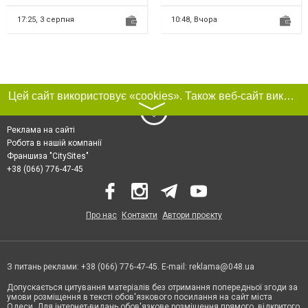
матов Fenix (Феникс). Теп...
дизельних двигунів та...
17:25,
3 серпня
10:48,
Вчора
Цей сайт використовує «cookies». Також веб-сайт використовує інтернет-сервіс для збору технічних даних стосовно відвідувачів з метою отримання маркетингової та статистичної інформації. Умови обробки даних відвідувачів сайту див.
〉
Реклама на сайті
Робота в нашій компанії
Франшиза "CitySites"
+38 (066) 776-47-45
Про нас
Контакти
Автори проєкту
З питань реклами: +38 (066) 776-47-45. E-mail:
reklama@048.ua
Допускається цитування матеріалів без отримання попередньої згоди за
умови розміщення в тексті обов'язкового посилання на сайт міста
Одеси. Для інтернет-видань обов'язкове розміщення прямого, відкритого