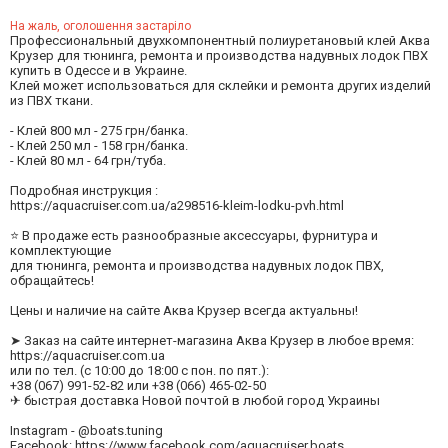
На жаль, оголошення застаріло
Профессиональный двухкомпонентный полиуретановый клей Аква
Крузер для тюнинга, ремонта и производства надувных лодок ПВХ
купить в Одессе и в Украине.
Клей может использоваться для склейки и ремонта других изделий
из ПВХ ткани.
- Клей 800 мл - 275 грн/банка.
- Клей 250 мл - 158 грн/банка.
- Клей 80 мл - 64 грн/туба.
Подробная инструкция :
https://aquacruiser.com.ua/a298516-kleim-lodku-pvh.html
⭐ В продаже есть разнообразные аксессуары, фурнитура и
комплектующие
для тюнинга, ремонта и производства надувных лодок ПВХ,
обращайтесь!
Цены и наличие на сайте Аква Крузер всегда актуальны!
➤ Заказ на сайте интернет-магазина Аква Крузер в любое время:
https://aquacruiser.com.ua
или по тел. (с 10:00 до 18:00 с пон. по пят.):
+38 (067) 991-52-82 или +38 (066) 465-02-50
✈ быстрая доставка Новой почтой в любой город Украины
Instagram - @boats.tuning
Facebook: https://www.facebook.com/aquacruiser.boats