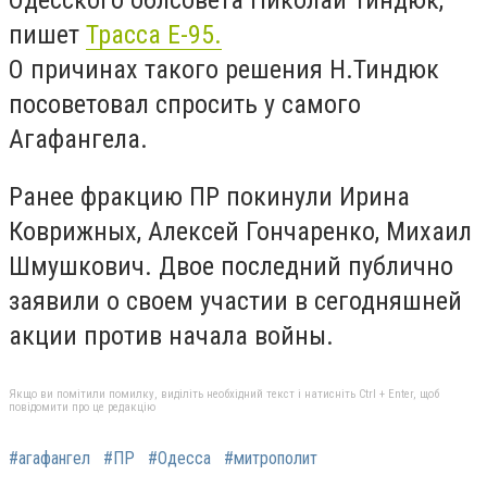
пишет
Трасса Е-95.
О причинах такого решения Н.Тиндюк
посоветовал спросить у самого
Агафангела.
Ранее фракцию ПР покинули Ирина
Коврижных, Алексей Гончаренко, Михаил
Шмушкович. Двое последний публично
заявили о своем участии в сегодняшней
акции против начала войны.
Якщо ви помітили помилку, виділіть необхідний текст і натисніть Ctrl + Enter, щоб
повідомити про це редакцію
#агафангел
#ПР
#Одесса
#митрополит