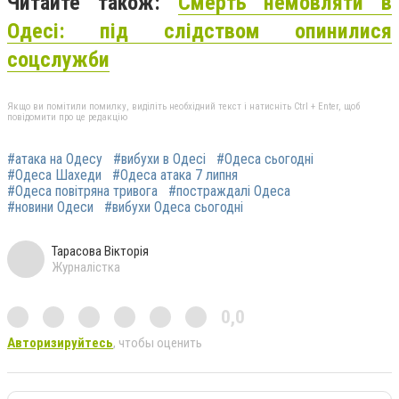
Читайте також:
Смерть немовляти в
Одесі: під слідством опинилися
соцслужби
Якщо ви помітили помилку, виділіть необхідний текст і натисніть Ctrl + Enter, щоб
повідомити про це редакцію
#атака на Одесу
#вибухи в Одесі
#Одеса сьогодні
#Одеса Шахеди
#Одеса атака 7 липня
#Одеса повітряна тривога
#постраждалі Одеса
#новини Одеси
#вибухи Одеса сьогодні
Тарасова Вікторія
Журналістка
0,0
Авторизируйтесь
, чтобы оценить