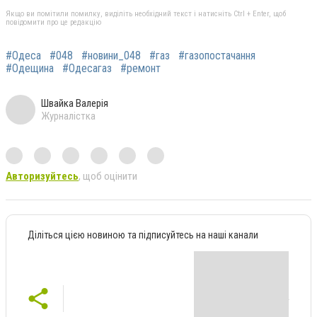
Якщо ви помітили помилку, виділіть необхідний текст і натисніть Ctrl + Enter, щоб
повідомити про це редакцію
#Одеса
#048
#новини_048
#газ
#газопостачання
#Одещина
#Одесагаз
#ремонт
Швайка Валерія
Журналістка
Авторизуйтесь
, щоб оцінити
Діліться цією новиною та підписуйтесь на наші канали