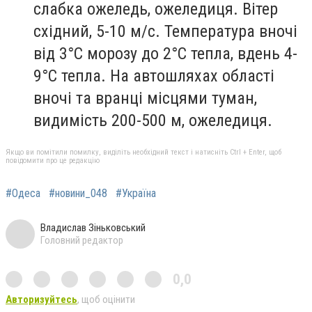
слабка ожеледь, ожеледиця. Вітер
східний, 5-10 м/с. Температура вночі
від 3°С морозу до 2°С тепла, вдень 4-
9°С тепла. На автошляхах області
вночі та вранці місцями туман,
видимість 200-500 м, ожеледиця.
Якщо ви помітили помилку, виділіть необхідний текст і натисніть Ctrl + Enter, щоб
повідомити про це редакцію
#Одеса
#новини_048
#Україна
Владислав Зіньковський
Головний редактор
0,0
Авторизуйтесь
, щоб оцінити