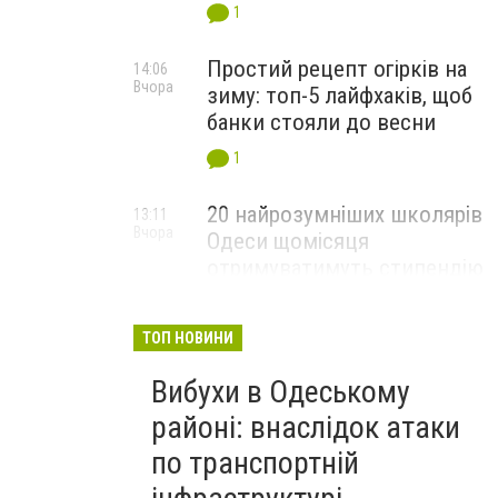
1
Простий рецепт огірків на
14:06
Вчора
зиму: топ-5 лайфхаків, щоб
банки стояли до весни
1
20 найрозумніших школярів
13:11
Вчора
Одеси щомісяця
отримуватимуть стипендію
мера
ТОП НОВИНИ
Вибухи в Одеському
районі: внаслідок атаки
по транспортній