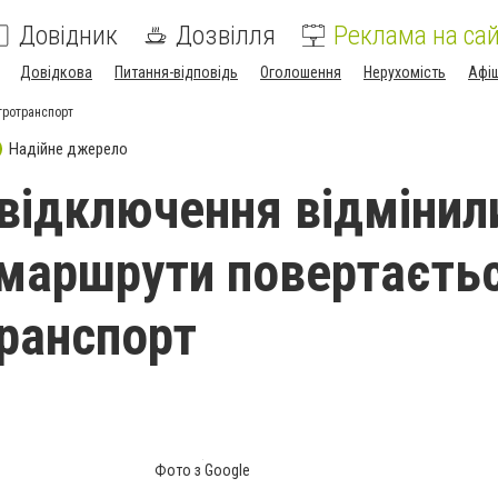
Довідник
Дозвілля
Реклама на сай
Довідкова
Питання-відповідь
Оголошення
Нерухомість
Афі
тротранспорт
Надійне джерело
 відключення відмінили
 маршрути повертаєть
ранспорт
Фото з Google