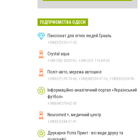
ПІДПРИЄМСТВА ОДЕСИ
Пансіонат для літніх людей Грааль
+380(67)255-11-55
Crystal aqua
+380 (93) 5265161, +380 (67) 116-69-30
Політ-авто, мережа автошкіл
+380(67)139-75-44, +380(68)559-37-16, +380(63)269-95-30
Інформаційно-аналітичний портал «Український
футбол»
+380(44)570-62-50
Neuromed +, медичний центр
+380(67)284-21-41
Друкарня Успіх Принт - всі види друку та
поліграфії