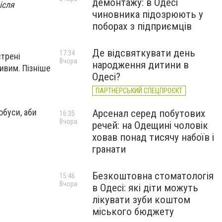
демонтажу: в Одесі
ісля
чиновника підозрюють у
поборах з підприємців
Де відсвяткувати день
17:34
стрені
Вчора
народження дитини в
ивим. Пізніше
Одесі?
ПАРТНЕРСЬКИЙ СПЕЦПРОЄКТ
обуси, аби
Арсенал серед побутових
16:35
Вчора
речей: на Одещині чоловік
ховав понад тисячу набоїв і
гранати
Безкоштовна стоматологія
15:46
Вчора
в Одесі: які діти можуть
лікувати зуби коштом
міського бюджету