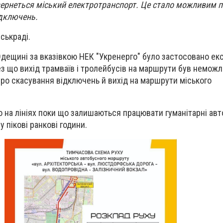
вернеться міський електротранспорт. Це стало можливим п
ідключень.
ськраді.
Одещині за вказівкою НЕК "Укренерго" було застосовано ек
ез що вихід трамваїв і тролейбусів на маршрути був неможл
про скасування відключень й вихід на маршрути міського
о на лініях поки що залишаються працювати гуманітарні авт
 пікові ранкові години.