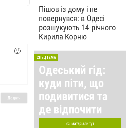
Пішов із дому і не
повернувся: в Одесі
розшукують 14-річного
Кирила Корню
🙂
СПЕЦТЕМА
Одеський гід:
куди піти, що
подивитися та
Додати
де відпочити
Всі матеріали тут