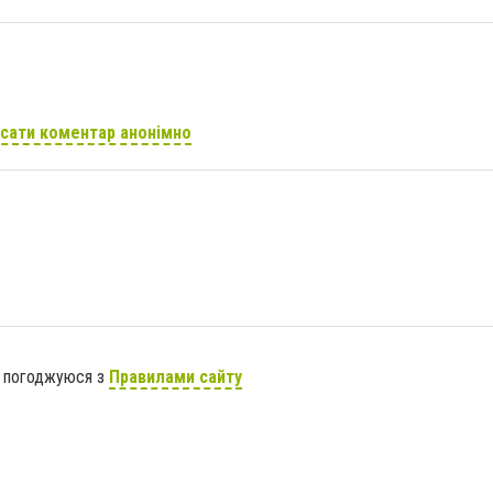
сати коментар анонімно
я погоджуюся з
Правилами сайту