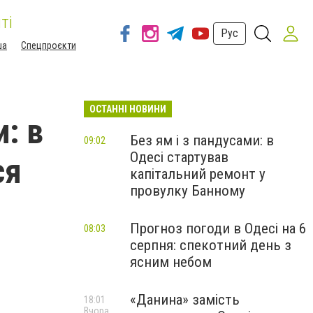
ті
Рус
ша
Спецпроєкти
ОСТАННІ НОВИНИ
: в
Без ям і з пандусами: в
09:02
Одесі стартував
ся
капітальний ремонт у
провулку Банному
Прогноз погоди в Одесі на 6
08:03
серпня: спекотний день з
ясним небом
«Данина» замість
18:01
Вчора