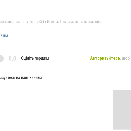
бхідний текст і натисніть Ctrl + Enter, щоб повідомити про це редакцію
аїна
0,0
Оцініть першим
Авторизуйтесь
, щоб
исуйтесь на наші канали