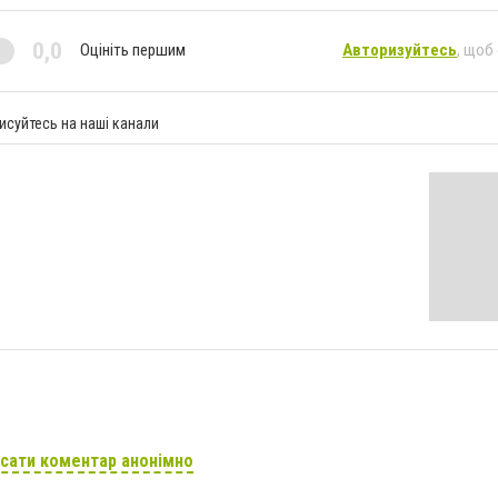
0,0
Оцініть першим
Авторизуйтесь
, щоб
исуйтесь на наші канали
сати коментар анонімно