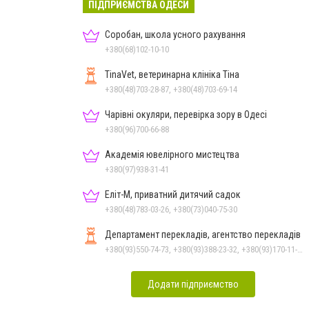
ПІДПРИЄМСТВА ОДЕСИ
Соробан, школа усного рахування
+380(68)102-10-10
TinaVet, ветеринарна клініка Тіна
+380(48)703-28-87, +380(48)703-69-14
Чарівні окуляри, перевірка зору в Одесі
+380(96)700-66-88
Академія ювелірного мистецтва
+380(97)938-31-41
Еліт-М, приватний дитячий садок
+380(48)783-03-26, +380(73)040-75-30
Департамент перекладів, агентство перекладів
+380(93)550-74-73, +380(93)388-23-32, +380(93)170-11-10
Додати підприємство