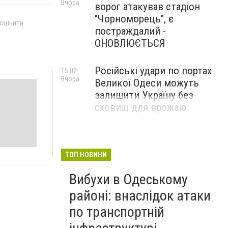
Вчора
ворог атакував стадіон
"Чорноморець", є
 оцінити
постраждалий -
ОНОВЛЮЄТЬСЯ
Російські удари по портах
15:02
Вчора
Великої Одеси можуть
залишити Україну без
сховищ для врожаю
ТОП НОВИНИ
Вибухи в Одеському
районі: внаслідок атаки
по транспортній