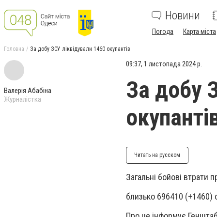
Новини
Погода
Карта міста
Головна
За добу ЗСУ ліквідували 1460 окупантів
09:37, 1 листопада 2024 р.
За добу 
Валерія Абабіна
Журналістка
окупанті
Читать на русском
Загальні бойові втрати п
близько 696410 (+1460) 
Про це інформує Генштаб