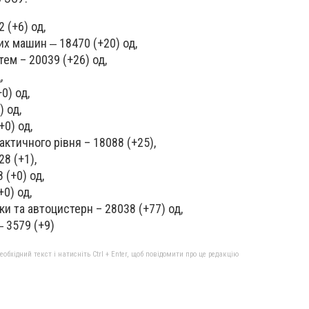
2 (+6) од,
х машин ‒ 18470 (+20) од,
ем – 20039 (+26) од,
,
0) од,
) од,
+0) од,
ктичного рівня – 18088 (+25),
28 (+1),
 (+0) од,
+0) од,
ки та автоцистерн – 28038 (+77) од,
‒ 3579 (+9)
бхідний текст і натисніть Ctrl + Enter, щоб повідомити про це редакцію