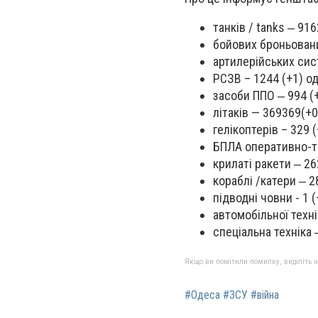
танків / tanks ‒ 916
бойових броньовани
артилерійських сист
РСЗВ – 1244 (+1) од
засоби ППО ‒ 994 (+
літаків — 369369(+0
гелікоптерів – 329 (
БПЛА оперативно-та
крилаті ракети ‒ 26
кораблі /катери ‒ 28
підводні човни - 1 (
автомобільної техні
спеціальна техніка 
Якщо ви помітили помилку, виділіть нео
#Одеса #ЗСУ #війна