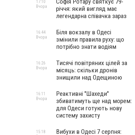
Софія Ротару святкує 79-
17:10
Вчора
річчя: який вигляд має
легендарна співачка зараз
Біля вокзалу в Одесі
16:44
Вчора
змінили правила руху: що
потрібно знати водіям
Тисячі повітряних цілей за
16:26
Вчора
місяць: скільки дронів
знищили над Одещиною
Реактивні "Шахеди"
16:11
Вчора
збиватимуть ще над морем:
для Одеси готують нову
систему захисту
Вибухи в Одесі 7 серпня:
15:18