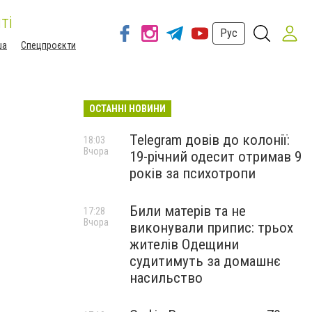
ті
Рус
ша
Спецпроєкти
ОСТАННІ НОВИНИ
Telegram довів до колонії:
18:03
Вчора
19-річний одесит отримав 9
років за психотропи
Били матерів та не
17:28
Вчора
виконували припис: трьох
жителів Одещини
судитимуть за домашнє
насильство