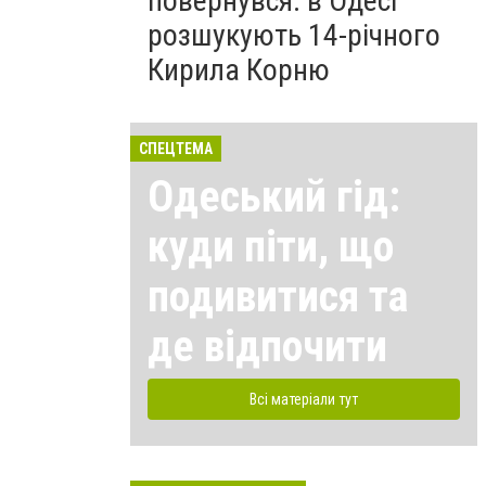
повернувся: в Одесі
розшукують 14-річного
Кирила Корню
СПЕЦТЕМА
Одеський гід:
куди піти, що
подивитися та
де відпочити
Всі матеріали тут