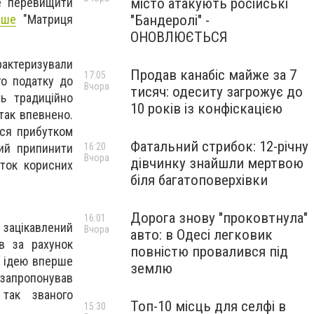
місто атакують російські
е перевищити
"Бандеролі" -
ише
"Матриця
ОНОВЛЮЄТЬСЯ
рактеризували
Продав канабіс майже за 7
17:05
го податку до
Вчора
тисяч: одеситу загрожує до
ь традиційно
10 років із конфіскацією
так впевнено.
ися прибутком
Фатальний стрибок: 12-річну
16:20
ий припинити
Вчора
дівчинку знайшли мертвою
уток корисних
біля багатоповерхівки
Дорога знову "проковтнула"
16:01
ш зацікавлений
Вчора
авто: в Одесі легковик
в за рахунок
повністю провалився під
ю ідею вперше
землю
 запропонував
так званого
Топ-10 місць для селфі в
15:30