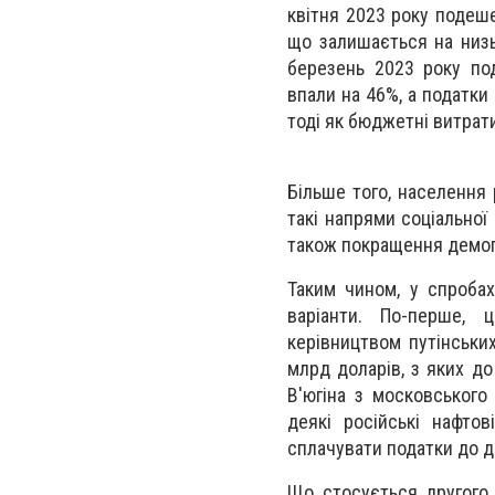
квітня 2023 року подеше
що залишається на низь
березень 2023 року под
впали на 46%, а податки 
тоді як бюджетні витрати
Більше того, населення 
такі напрями соціальної 
також покращення демогра
Таким чином, у спробах
варіанти. По-перше, 
керівництвом путінських
млрд доларів, з яких д
В'югіна з московського
деякі російські нафто
сплачувати податки до 
Що стосується другого 