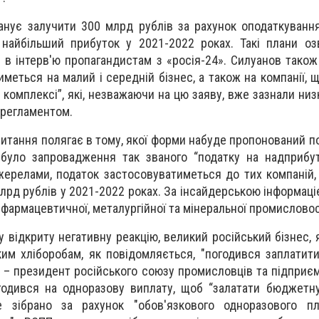
анує залучити 300 млрд рублів за рахунок оподаткуванн
 найбільший прибуток у 2021-2022 роках. Такі плани оз
 в інтерв'ю пропагандистам з «росія-24». Силуанов також
меться на малий і середній бізнес, а також на компанії, 
комплексі”, які, незважаючи на цю заяву, вже зазнали низ
 регламентом.
итання полягає в тому, якої форми набуде пропонований по
було запровадження так званого “податку на надприбут
ерелами, податок застосовуватиметься до тих компаній,
рд рублів у 2021-2022 роках. За інсайдерською інформаціє
, фармацевтичної, металургійної та мінеральної промисловос
відкриту негативну реакцію, великий російський бізнес, 
ким хліборобам, як повідомляється, "погодився заплатити
 – президент російського союзу промисловців та підприєм
годився на одноразову виплату, щоб “залатати бюджетну
 зібрано за рахунок "обов'язкового одноразового пла