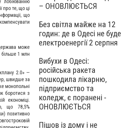
у лобіюванню
– ОНОВЛЮЄТЬСЯ
 про те, що ці
нформації, що
б компенсувати
Без світла майже на 12
годин: де в Одесі не буде
електроенергії 2 серпня
 держава може
 більше 1 млн
Вибухи в Одесі:
російська ракета
жплану 2.0» —
пошкодила лікарню,
тер, швидше за
же монопольні
підприємство та
як боротися з
коледж, є поранені -
ій економіці.
ОНОВЛЮЄТЬСЯ
ло, що 78,5%
ки) позитивно
вгостроковій
Пішов із дому і не
підприємству.