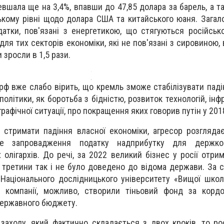
вшала ще на 3,4%, впавши до 47,85 долара за барель, а та
кому рівні щодо долара США та китайського юаня. Загало
атки, пов'язані з енергетикою, що стягуються російсь
для тих секторів економіки, які не пов'язані з сировиною, 
 зросли в 1,5 рази.
рф вже слабо вірить, що кремль зможе стабілізувати паді
політики, як боротьба з бідністю, розвиток технологій, інф
фічної ситуації, про покращення яких говорив путін у 2018
 стримати падіння власної економіки, агресор розгляда
це запровадження податку надприбутку для держко
 олігархів. До речі, за 2022 великий бізнес у росії отри
о третини так і не було доведено до відома держави. За 
 Національного дослідницького університету «Вищої школ
ві компанії, можливо, створили тіньовий фонд за корд
державного бюджету.
заходу, який фактично складається з двох кроків, то ро