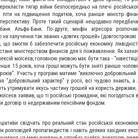
ерекласти тягар війни безпосередньо на плечі російськог
піти на підвищення податків, хоча раніше міністр фіна
 перспективу. Проте такий сценарій нещодавно передбач
банк Альфа-Банк. По-друге, мінфін агресора розпоча
на залучення так званих «довгих грошей» (довгострокові д
, що змогли б забезпечити російську економіку ліквідніст
стане міністерством фінансів для її пожвавлення. Як зазн
олексій моїсеєв, головною умовою має бути така - "інвестиці
енше 15 років, хоча гроші можуть бути зняті раніше чолов
5 років". Участь у програмі матиме “виключно добровільний
 "добровільний характер" у росії, всі чудово знають, а 
уть утримувати якусь частину грошей на користь держави,
моїсеєв заявив, що ті російські громадяни, які погодяться 
ти договір із недержавним пенсійним фондом.
іціативи свідчать про реальний стан російської економіки
ік розповідей пропагандистів і навіть деяких західних екс
инитися на межі розпачу в спробах знайти додаткові джер