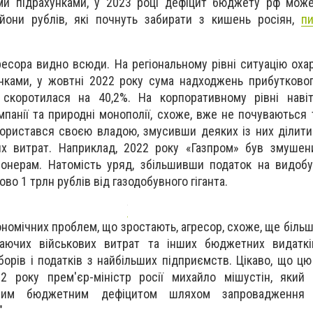
и підрахунками, у 2023 році дефіцит бюджету рф мож
йони рублів, які почнуть забирати з кишень росіян,
п
ресора видно всюди. На регіональному рівні ситуацію оха
інками, у жовтні 2022 року сума надходжень прибутково
 скоротилася на 40,2%. На корпоративному рівні навіт
мпанії та природні монополії, схоже, вже не почуваються 
ористався своєю владою, змусивши деяких із них ділит
их витрат. Наприклад, 2022 року «Газпром» був змушен
іонерам. Натомість уряд, збільшивши податок на видоб
во 1 трлн рублів від газодобувного гіганта.
ономічних проблем, що зростають, агресор, схоже, ще біль
таючих військових витрат та інших бюджетних видаткі
борів і податків з найбільших підприємств. Цікаво, що ц
22 року прем'єр-міністр росії михайло мішустін, який
чим бюджетним дефіцитом шляхом запровадження 
".