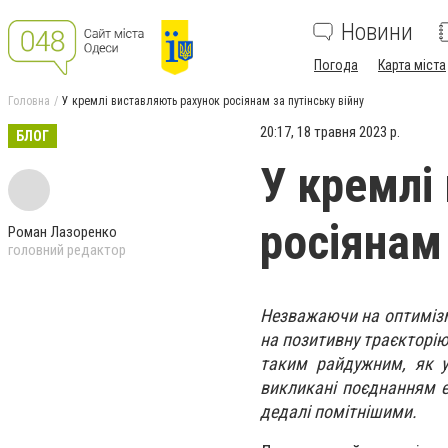
Новини
Погода
Карта міста
Головна
У кремлі виставляють рахунок росіянам за путінську війну
20:17, 18 травня 2023 р.
БЛОГ
У кремлі
росіянам 
Роман Лазоренко
головний редактор
Незважаючи на оптимізм 
на позитивну траєкторію
таким райдужним, як у
викликані поєднанням е
дедалі помітнішими.