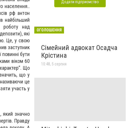
Додати підприємство
о населення..
нсів рф антон
ив найбільший
в роботу над
ОГОЛОШЕННЯ
епозити), які
ю. Це, у свою
Сімейний адвокат Осадча
ачив заступник
ї повинні бути
Крістина
іками віком 60
10:48, 5 серпня
 характер”. Що
значить, що у
 називаючи це
взяти участь у
, який значно
пертів. Правду
ела доходу. А