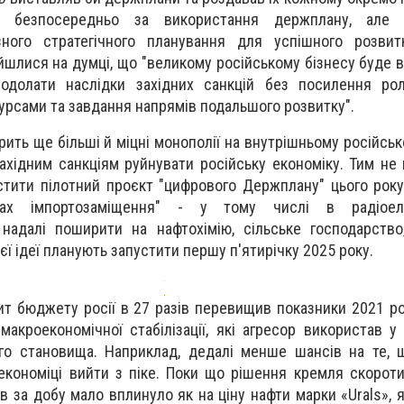
и безпосередньо за використання держплану, але п
ного стратегічного планування для успішного розвитк
ійшлися на думці, що "великому російському бізнесу буде 
одолати наслідки західних санкцій без посилення ро
урсами та завдання напрямів подальшого розвитку".
рить ще більші й міцні монополії на внутрішньому російсь
хідним санкціям руйнувати російську економіку. Тим не
стити пілотний проєкт "цифрового Держплану" цього року
мках імпортозаміщення" - у тому числі в радіоеле
 надалі поширити на нафтохімію, сільське господарство
ї ідеї планують запустити першу п'ятирічку 2025 року.
ит бюджету росії в 27 разів перевищив показники 2021 ро
макроекономічної стабілізації, які агресор використав у
го становища. Наприклад, дедалі менше шансів на те, 
економіці вийти з піке. Поки що рішення кремля скорот
ів за добу мало вплинуло як на ціну нафти марки «Urals», 