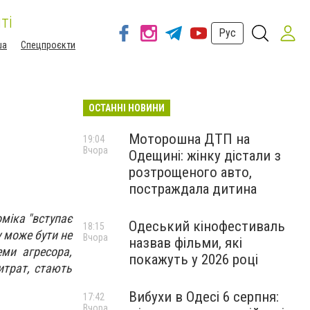
ті
Рус
ша
Спецпроєкти
ОСТАННІ НОВИНИ
Моторошна ДТП на
19:04
Вчора
Одещині: жінку дістали з
розтрощеного авто,
постраждала дитина
міка "вступає
Одеський кінофестиваль
18:15
 може бути не
Вчора
назвав фільми, які
ми агресора,
покажуть у 2026 році
итрат, стають
Вибухи в Одесі 6 серпня:
17:42
Вчора