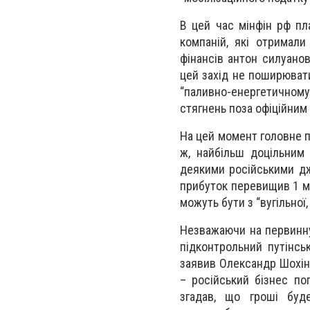
В цей час мінфін рф пл
компаній, які отримали
фінансів антон силуанов
цей захід не поширювати
“паливно-енергетичному 
стягнень поза офіційним
На цей момент головне п
ж, найбільш доцільним 
деякими російськими дж
прибуток перевищив 1 мл
можуть бути з “вугільної
Незважаючи на первинну 
підконтрольний путінсь
заявив Олександр Шохін
– російський бізнес по
згадав, що гроші буде