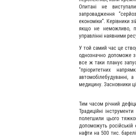
Опитані не виступал
запровадження “серйоз
економіки”. Керівники з
якщо не неможливо, п
управлінні наявними рес
У той самий час це ство
однозначно допоможе за
все ж таки планує запу
"пріоритетних напря
автомобілебудуванні, а
медицину. Засновники ціє
Тим часом річний дефіц
Традиційні інструменти 
полегшили цього тяжко
допоможуть російській 
нафти на 500 тис. барел