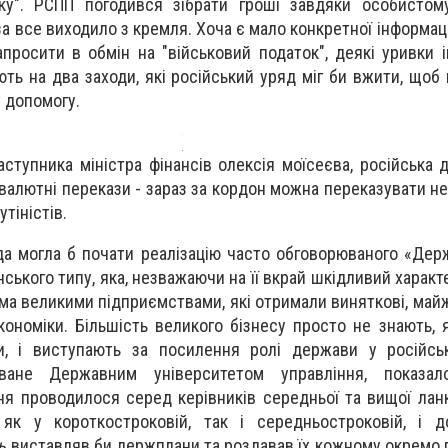
ку". РСПП погодився зібрати гроші завдяки особистом
 все виходило з кремля. Хоча є мало конкретної інформації
просити в обмін на "військовий податок", деякі уривки і
ують на два заходи, які російський уряд міг би вжити, що
у допомогу.
аступника міністра фінансів олексія моїсеєва, російська
валютні перекази - зараз за кордон можна переказувати не
утіністів.
ада могла б почати реалізацію часто обговорюваного «Дер
ського типу, яка, незважаючи на її вкрай шкідливий харак
ьма великими підприємствами, які отримали виняткові, май
кономіки. Більшість великого бізнесу просто не знають, 
и, і виступають за посилення ролі держави у російськ
оване Державним університетом управління, показа
ня проводилося серед керівників середньої та вищої лан
як у короткостроковій, так і середньостроковій, і до
ь
виставляв би держплани та роздавав їх кожному окремо 