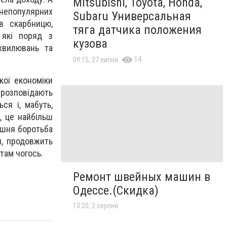
Mitsubishi, Toyota, Honda,
 непопулярних
Subaru Универсальная
 в скарбницю,
тяга датчика положения
 які поряд з
кузова
хвилювань та
14
09:15, 27 липня
кої економіки
 розповідають
ся і, мабуть,
, це найбільш
ішня боротьба
и, продовжить
там чогось.
Ремонт швейных машин в
Одессе.(Скидка)
13:20, 2 серпня