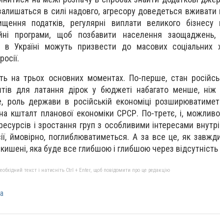
ї залишаться в силі надовго, агресору доведеться вживати
вищення податків, регулярні виплати великого бізнесу
ційні програми, щоб позбавити населення заощаджень,
 в Україні можуть призвести до масових соціальних 
росії.
ть на трьох основних моментах. По-перше, стан російсь
штів для латання дірок у бюджеті набагато менше, ніж
е, роль держави в російській економіці розширюватиметь
а кшталт планової економіки СРСР. По-третє, і, можливо
ресурсів і зростання груп з особливими інтересами внутр
ії, ймовірно, поглиблюватиметься. А за все це, як завжд
 кишені, яка буде все глибшою і глибшою через відсутність 
бхідний текст і натисніть Ctrl + Enter, щоб повідомити про це редакцію
а