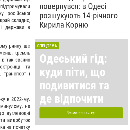
повернувся: в Одесі
ідтримували
у російської
розшукують 14-річного
вкрай складно,
Кирила Корню
лі держави в
кому ринку, що
СПЕЦТЕМА
 менш, кремль
Одеський гід:
 в так званих
ктроніці та
куди піти, що
, транспорт і
подивитися та
де відпочити
ку в 2022-му.
 минулому, не
що вуглеводні
Всі матеріали тут
ити видобуток
яка на початку