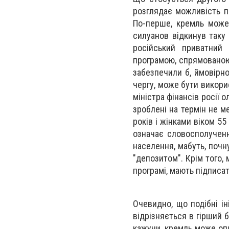
розглядає можливість п
По-перше, кремль може 
силуанов відкинув таку
російський приватний 
програмою, спрямованою 
забезпечили б, ймовірно
чергу, може бути викори
міністра фінансів росії 
зроблені на термін не м
років і жінками віком 5
означає словосполучення
населення, мабуть, почн
"депозитом". Крім того, 
програмі, мають підписа
Очевидно, що подібні ін
відрізняється в гірший б
кажучи, кремль може оп