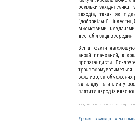
оскільки західні санкці
заходів, таких як під
“добровільні” інвести
військовими невдачами
дестабілізації всередині 
Всі ці факти наголошую
вкрай плачевний, а ко
пропагандисти. По-друг
трансформуватиметься н
важливо, за обмежених 
за владу та вплив у рос
платити народ із власної
Якщо ви помітили помилку, виділіть нео
#росія
#санкції
#економік