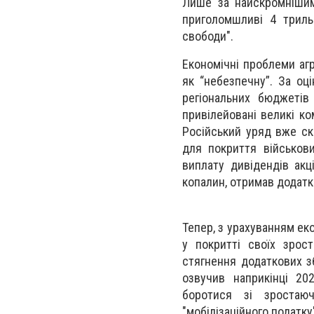
Лише за найскромнішим
приголомшливі 4 триль
свободи".
Економічні проблеми аг
як “небезпечну”. За оц
регіональних бюджетів
привілейовані великі ко
Російський уряд вже ск
для покриття військов
виплату дивідендів акц
копалин, отримав додатко
Тепер, з урахуванням ек
у покритті своїх зрос
стягнення додаткових з
озвучив наприкінці 20
боротися зі зростаю
"мобілізаційного податку