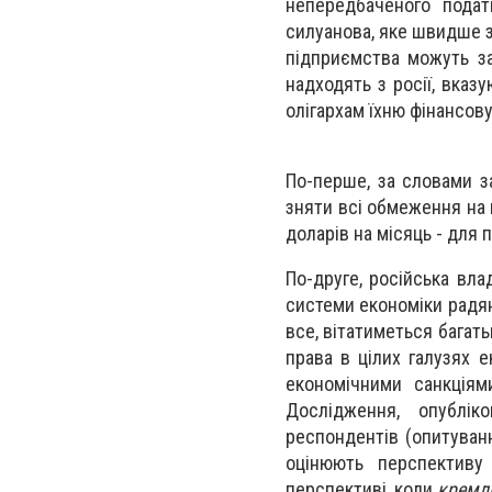
непередбаченого подат
силуанова, яке швидше за
підприємства можуть за
надходять з росії, вказ
олігархам їхню фінансов
По-перше, за словами з
зняти всі обмеження на 
доларів на місяць - для п
По-друге, російська вл
системи економіки радян
все, вітатиметься багат
права в цілих галузях е
економічними санкціям
Дослідження, опублік
респондентів (опитуван
оцінюють перспективу 
перспективі, коли
кремл