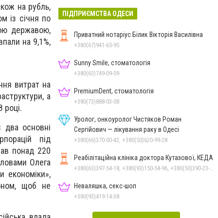
кож на рубль,
ПІДПРИЄМСТВА ОДЕСИ
м із січня по
кою державою,
Приватний нотаріус Білик Вікторія Василівна
впали на 9,1%,
+380(67)941-65-95
Sunny Smile, стоматологія
+380(63)749-09-09
ння витрат на
PremiumDent, стоматологія
раструктури, а
+380(73)888-03-08
 році.
Уролог, онкоуролог Чистяков Роман
є два основні
Сергійович — лікування раку в Одесі
рпорацій під
+380(66)370-00-42, +380(50)620-99-28
мав понад 220
Реабілітаційна клініка доктора Кутазової, КЕДА
словами Олега
+380(63)397-54-18, +380(93)150-54-96, +380(50)390-23-91
и економіки»,
оном, щоб не
Неваляшка, секс-шоп
+380(93)419-14-38
сійська влада