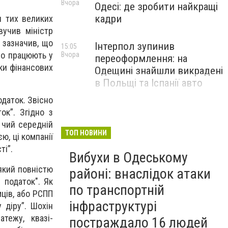
Вчора
Одесі: де зробити найкращі
кадри
я тих великих
вучив міністр
 зазначив, що
Інтерпол зупинив
15:05
що працюють у
Вчора
переоформлення: на
ки фінансових
Одещині знайшли викрадені
в Польщі та Іспанії авто
даток. Звісно
ок”. Згідно з
 чий середній
ТОП НОВИНИ
ю, ці компанії
ті”.
Вибухи в Одеському
який повністю
районі: внаслідок атаки
 податок". Як
по транспортній
ців, або РСПП
інфраструктурі
 діру”. Шохін
тежу, квазі-
постраждало 16 людей