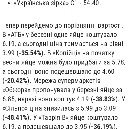
«Українська зірка» С1 - 54.40.
Тепер перейдемо до порівнянні вартості.
В «АТБ» у березні одне яйце коштувало
6.19, а сьогодні ціна тримається на рівні
3.99 (
-35.54%
). В «Копійці» на початку
весни яйце можна було придбати за 5.78,
а сьогодні воно подешевшало до 4.60
(
-20.42%
). Мережа супермаркетів
«Обжора» пропонувала у березні яйце за
6.85, наразі воно коштує 4.19 (
-38.83%
). У
«Сільпо» ціна знизилась з 5.99 до 3.09
(
-48.41%
). У «Таврія В» яйце коштувало
6.19, а подешевшало до 3.95 (
-36.19%
).