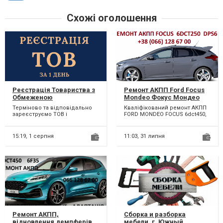
Схожі оголошення
Реєстрація Товариства з
Ремонт АКПП Ford Focus
Обмеженою
Mondeo Фокус Мондео
Відповідальністю з ПДВ,
MPS DPS # FV4R-7000-AB #
Терміново та відповідально
Кваліфікований ремонт АКПП
єдиним податком.
1681757, 2246368, 1684808,
зареєструємо ТОВ і
FORD MONDEO FOCUS 6dct450,
1731851, 1711443, 1681757,
отримаємо витяг платника
6dct250. Можливий
1746065
ПДВ, єдиного податку. Для р...
бюджетний ремонт АКПП...
15:19,
1 серпня
11:03,
31 липня
Ремонт АКПП,
Сборка и разборка
відновлення демпферів
мебели. г. Южный,