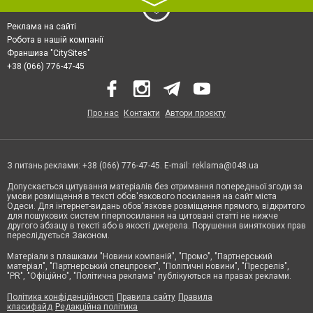
〉
Реклама на сайті
Робота в нашій компанії
Франшиза "CitySites"
+38 (066) 776-47-45
Про нас
Контакти
Автори проєкту
З питань реклами: +38 (066) 776-47-45. E-mail:
reklama@048.ua
Допускається цитування матеріалів без отримання попередньої згоди за
умови розміщення в тексті обов'язкового посилання на сайт міста
Одеси. Для інтернет-видань обов'язкове розміщення прямого, відкритого
для пошукових систем гіперпосилання на цитовані статті не нижче
другого абзацу в тексті або в якості джерела. Порушення виняткових прав
переслідується Законом.
Матеріали з плашками "Новини компаній", "Промо", "Партнерський
матеріал", "Партнерський спецпроєкт", "Політичні новини", "Пресреліз",
"PR", "Офіційно", "Політична реклама" публікуються на правах реклами.
Політика конфіденційності
Правила сайту
Правила
класифайд
Редакційна політика