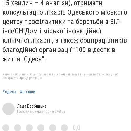
15 хвилин – 4 аналізи), отримати
консультацію лікарів Одеського міського
центру профілактики та боротьби з ВІЛ-
інф/СНІДом і міської інфекційної
клінічної лікарні, а також соцпрацівників
благодійної організації "100 відсотків
життя. Одеса".
Якщо ви помітили помилку, виділіть необхідний текст і натисніть Ctrl + Enter, щоб
повідомити про це редакцію
#одеса
#новини
Лада Вербицька
Головна редакторка 048.ua
0,0