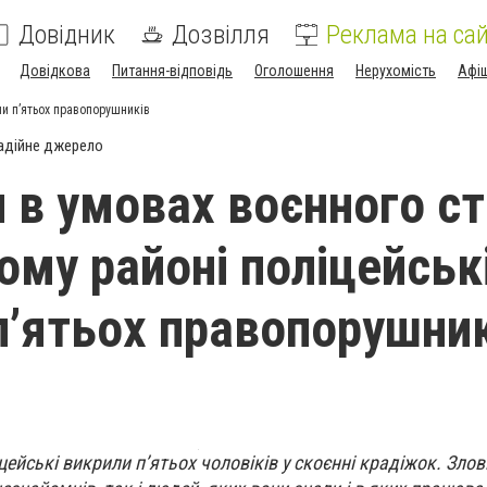
Довідник
Дозвілля
Реклама на сай
Довідкова
Питання-відповідь
Оголошення
Нерухомість
Афі
ли п’ятьох правопорушників
адійне джерело
 в умовах воєнного ст
ому районі поліцейськ
п’ятьох правопорушни
цейські викрили п’ятьох чоловіків у скоєнні крадіжок. Зло