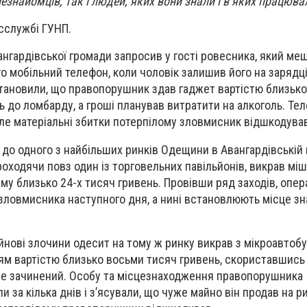
езнайомців, так і людей, яких вони знали і в яких працюва
есслужбі ГУНП.
нгардівської громади запросив у гості ровесника, який ме
ого мобільний телефон, коли чоловік залишив його на зарядці
становили, що правопорушник здав гаджет вартістю близько
 до ломбарду, а гроші планував витратити на алкоголь. Те
ле матеріальні збитки потерпілому зловмисник відшкодував
 до одного з найбільших ринків Одещини в Авангардівській 
роходячи повз один із торговельних павільйонів, викрав міш
му близько 24-х тисяч гривень. Провівши ряд заходів, опе
зловмисника наступного дня, а нині встановлюють місце з
йнові злочини одесит на тому ж ринку викрав з мікроавтобу
ям вартістю близько восьми тисяч гривень, скориставшись
 не зачинений. Особу та місцезнаходження правопорушника
 за кілька днів і з’ясували, що чуже майно він продав на ри