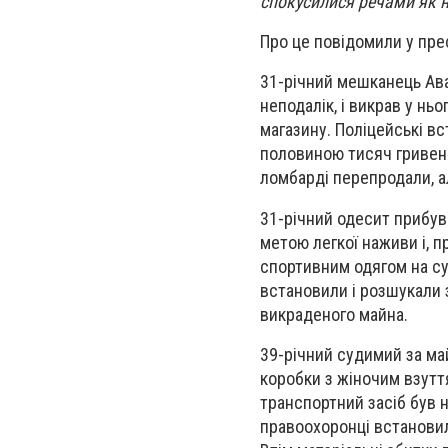
спокусилися речами як н
Про це повідомили у пр
31-річний мешканець Ава
неподалік, і викрав у нь
магазину. Поліцейські в
половиною тисяч гривень
ломбарді перепродали, а
31-річний одесит прибув
метою легкої наживи і, п
спортивним одягом на су
встановили і розшукали 
викраденого майна.
39-річний судимий за ма
коробки з жіночим взутт
транспортний засіб був
правоохоронці встановили