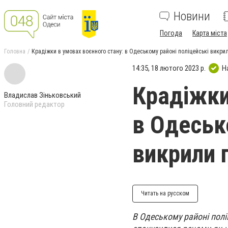
Новини
Погода
Карта міста
Головна
Крадіжки в умовах воєнного стану: в Одеському районі поліцейські викри
14:35, 18 лютого 2023 р.
Н
Крадіжки
Владислав Зіньковський
Головний редактор
в Одеськ
викрили 
Читать на русском
В Одеському районі полі