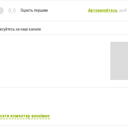
0,0
Оцініть першим
Авторизуйтесь
, щоб
исуйтесь на наші канали
сати коментар анонімно