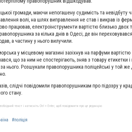
 потерпілому правопорушник відшкодував.
цької громади, маючи непогашену судимість та невідбуту 
бавлення волі, на шлях виправлення не став і викрав із фер
ово працював, електроінструменти вартістю близько двох т
равопорушника за кілька днів в Одесі, де він переховувавс
дав, а частину у нього вилучили.
орська у місцевому магазині зазіхнув на парфуми вартістю 
ався, що за ним не спостерігають, зняв з товару етикетки і
 за нього. Розшукали правопорушника поліцейські у той же 
но.
зів, слідчі повідомили правопорушникам про підозру у кра
ого стану.
бхідний текст і натисніть Ctrl + Enter, щоб повідомити про це редакцію
аїна
#поліція