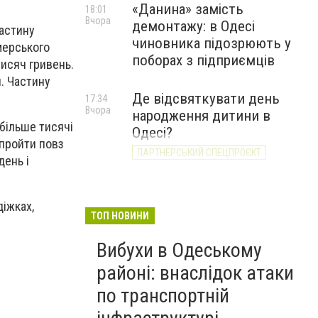
«Данина» замість
18:01
Вчора
демонтажу: в Одесі
частину
чиновника підозрюють у
мерського
поборах з підприємців
исяч гривень.
я. Частину
Де відсвяткувати день
17:34
Вчора
народження дитини в
більше тисячі
Одесі?
 пройти повз
ПАРТНЕРСЬКИЙ СПЕЦПРОЄКТ
день і
діжках,
ТОП НОВИНИ
Вибухи в Одеському
районі: внаслідок атаки
по транспортній