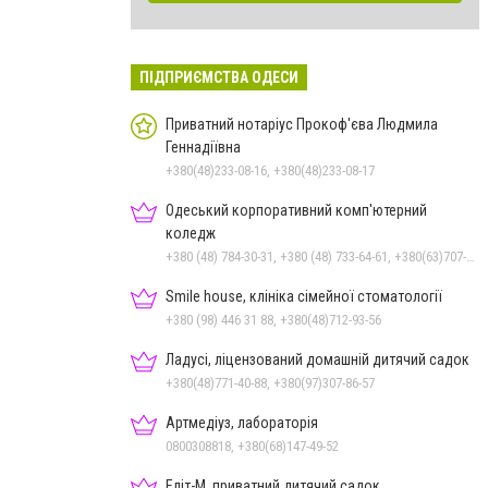
ПІДПРИЄМСТВА ОДЕСИ
Приватний нотаріус Прокоф'єва Людмила
Геннадіївна
+380(48)233-08-16, +380(48)233-08-17
Одеський корпоративний комп'ютерний
коледж
+380 (48) 784-30-31, +380 (48) 733-64-61, +380(63)707-36-44, +380(48)237-36-08
Smile house, клініка сімейної стоматології
+380 (98) 446 31 88, +380(48)712-93-56
Ладусі, ліцензований домашній дитячий садок
+380(48)771-40-88, +380(97)307-86-57
Артмедіуз, лабораторія
0800308818, +380(68)147-49-52
Еліт-М, приватний дитячий садок