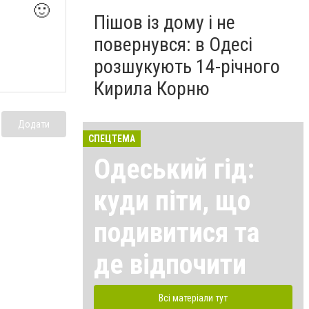
🙂
Пішов із дому і не
повернувся: в Одесі
розшукують 14-річного
Кирила Корню
Додати
СПЕЦТЕМА
Одеський гід:
куди піти, що
подивитися та
де відпочити
Всі матеріали тут