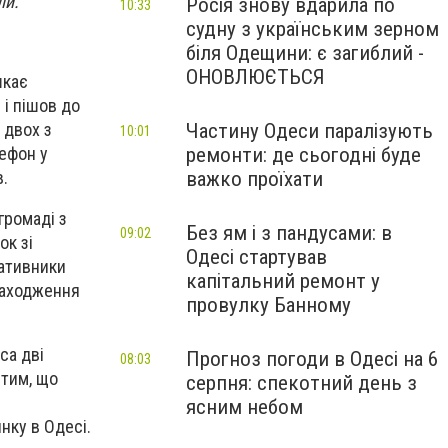
ли.
Росія знову вдарила по
10:33
судну з українським зерном
біля Одещини: є загиблий -
ОНОВЛЮЄТЬСЯ
шкає
 і пішов до
Частину Одеси паралізують
 двох з
10:01
ремонти: де сьогодні буде
лефон у
важко проїхати
.
громаді з
Без ям і з пандусами: в
09:02
ок зі
Одесі стартував
ративники
капітальний ремонт у
находження
провулку Банному
са дві
Прогноз погоди в Одесі на 6
08:03
 тим, що
серпня: спекотний день з
ясним небом
нку в Одесі.