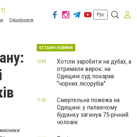
ті
Рус
ша
Спецпроєкти
ОСТАННІ НОВИНИ
ану:
Хотіли заробити на дубах, а
12:03
отримали вирок: на
і
Одещині суд покарав
"чорних лісорубів"
ків
Смертельна пожежа на
11:02
Одещині: у палаючому
будинку загинув 75-річний
чоловік
вмисники