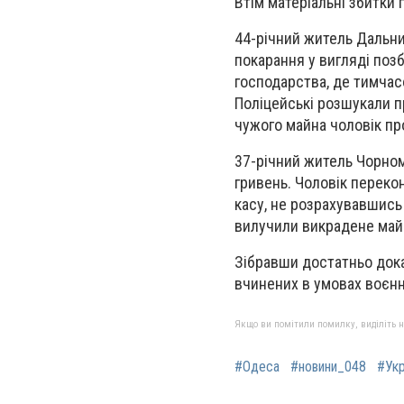
Втім матеріальні збитки
44-річний житель Дальни
покарання у вигляді поз
господарства, де тимчас
Поліцейські розшукали п
чужого майна чоловік про
37-річний житель Чорном
гривень. Чоловік перекон
касу, не розрахувавшись
вилучили викрадене май
Зібравши достатньо дока
вчинених в умовах воєнн
Якщо ви помітили помилку, виділіть нео
#Одеса
#новини_048
#Укр