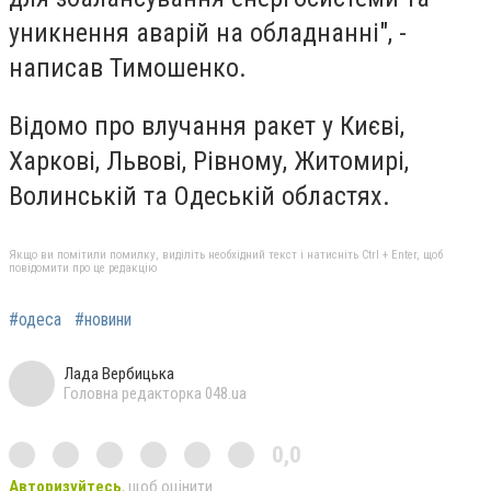
уникнення аварій на обладнанні", -
написав Тимошенко.
Відомо про влучання ракет у Києві,
Харкові, Львові, Рівному, Житомирі,
Волинській та Одеській областях.
Якщо ви помітили помилку, виділіть необхідний текст і натисніть Ctrl + Enter, щоб
повідомити про це редакцію
#одеса
#новини
Лада Вербицька
Головна редакторка 048.ua
0,0
Авторизуйтесь
, щоб оцінити