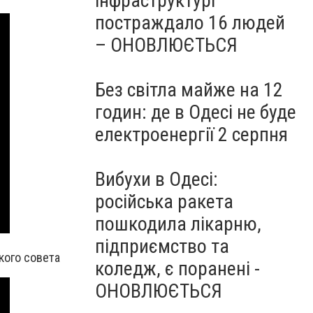
інфраструктурі
постраждало 16 людей
– ОНОВЛЮЄТЬСЯ
Без світла майже на 12
годин: де в Одесі не буде
електроенергії 2 серпня
Вибухи в Одесі:
російська ракета
пошкодила лікарню,
підприємство та
кого совета
коледж, є поранені -
ОНОВЛЮЄТЬСЯ