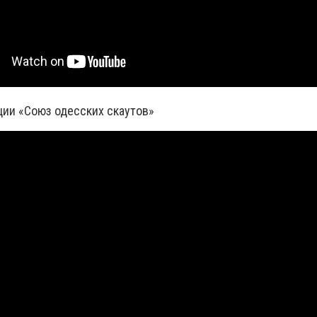
ии «Союз одесских скаутов»