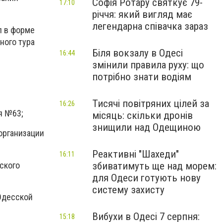
Софія Ротару святкує 79-
17:10
річчя: який вигляд має
легендарна співачка зараз
л в форме
ного тура
Біля вокзалу в Одесі
16:44
змінили правила руху: що
потрібно знати водіям
Тисячі повітряних цілей за
16:26
я №63;
місяць: скільки дронів
знищили над Одещиною
организации
Реактивні "Шахеди"
16:11
ского
збиватимуть ще над морем:
для Одеси готують нову
систему захисту
Одесской
Вибухи в Одесі 7 серпня:
15:18