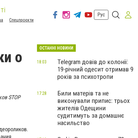
ті
Рус
ша
Спецпроєкти
ОСТАННІ НОВИНИ
ки о
Telegram довів до колонії:
18:03
19-річний одесит отримав 9
років за психотропи
Били матерів та не
17:28
ков STOP
виконували припис: трьох
жителів Одещини
судитимуть за домашнє
насильство
деороликов.
вания