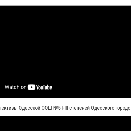
лективы Одесской ООШ №5 І-ІІІ степеней Одесского городс