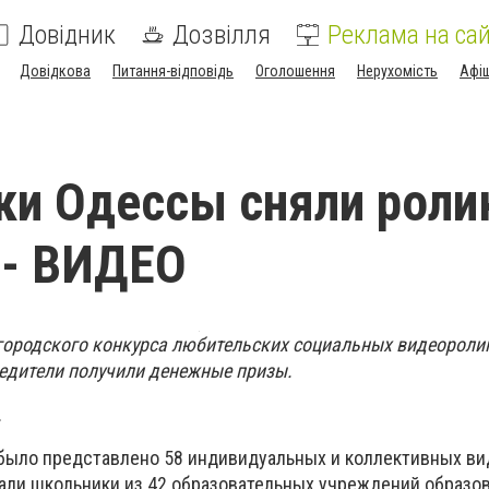
Довідник
Дозвілля
Реклама на сай
Довідкова
Питання-відповідь
Оголошення
Нерухомість
Афі
и Одессы сняли роли
,- ВИДЕО
 городского конкурса любительских социальных видеороли
бедители получили денежные призы.
.
 было представлено 58 индивидуальных и коллективных ви
али школьники из 42 образовательных учреждений образо