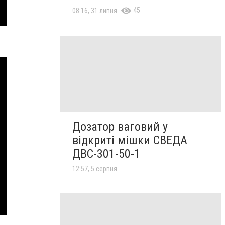
45
08:16, 31 липня
Дозатор ваговий у
відкриті мішки СВЕДА
ДВС-301-50-1
12:57, 5 серпня