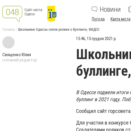
Новини
Погода
Карта міста
Головна
Школьники Одессы сняли ролики о буллинге,- ВИДЕО
15:46, 15 грудня 2021 р.
Школьник
Священко Юлия
головний редактор
буллинге
В Одессе подвели итоги
буллинг в 2021 году. По
Сообщил сайт горсовета
Для участия в конкурсе
Создателями роликов ст