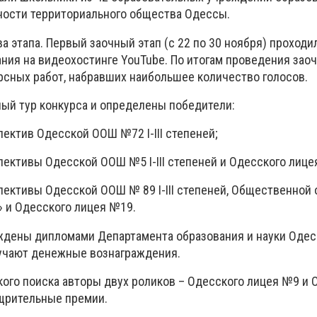
ности территориального общества Одессы.
а этапа. Первый заочный этап (с 22 по 30 ноября) проходи
ния на видеохостинге YouTube. По итогам проведения заоч
рсных работ, набравших наибольшее количество голосов.
ный тур конкурса и определены победители:
лектив Одесской ООШ №72 І-ІІІ степеней;
лективы Одесской ООШ №5 І-ІІІ степеней и Одесского лице
лективы Одесской ООШ № 89 I-III степеней, Общественной 
» и Одесского лицея №19.
ждены дипломами Департамента образования и науки Одес
лучают денежные вознаграждения.
ого поиска авторы двух роликов – Одесского лицея №9 и 
щрительные премии.