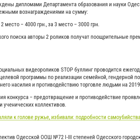
ждены дипломами Департамента образования и науки Одес
нежными вознаграждениями на сумму:
 2 место – 4000 грн., за 3 место – 3000 грн.
ого поиска авторы 2 роликов получат поощрительные пре
оциальных видеороликов STOP буллинг проводится ежегод
 целевой программы по реализации семейной, гендерной по
го насилия и противодействию торговле людьми на 2019
ия конкурса – предотвращение и противодействие прояв
и ученических коллективов.
ляли к голове ружье, избивали: подробности самоубийства
лектив Одесской ООШ №72 І-ІІІ степеней Одесского городс