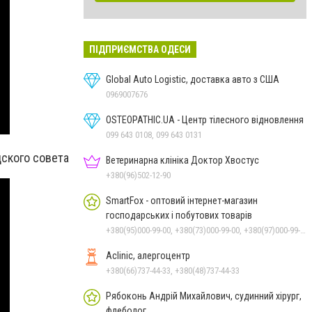
ПІДПРИЄМСТВА ОДЕСИ
Global Auto Logistic, доставка авто з США
0969007676
OSTEOPATHIC.UA - Центр тілесного відновлення
099 643 0108, 099 643 0131
дского совета
Ветеринарна клініка Доктор Хвостус
+380(96)502-12-90
SmartFox - оптовий інтернет-магазин
господарських і побутових товарів
+380(95)000-99-00, +380(73)000-99-00, +380(97)000-99-00
Aclinic, алергоцентр
+380(66)737-44-33, +380(48)737-44-33
Рябоконь Андрій Михайлович, судинний хірург,
флеболог