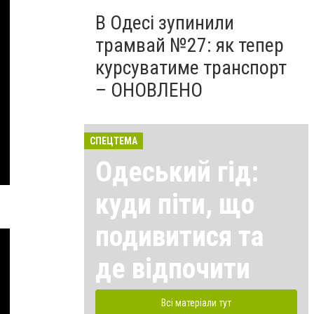
В Одесі зупинили
трамвай №27: як тепер
курсуватиме транспорт
– ОНОВЛЕНО
СПЕЦТЕМА
Одеський гід:
куди піти, що
подивитися та
де відпочити
Всі матеріали тут