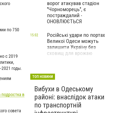
ворог атакував стадіон
ского
"Чорноморець", є
постраждалий -
ОНОВЛЮЄТЬСЯ
мии по 750
Російські удари по портах
15:02
Великої Одеси можуть
залишити Україну без
сховищ для врожаю
но с 2019
литики,
-2021 годы.
ТОП НОВИНИ
лениям
Вибухи в Одеському
 подростка в
районі: внаслідок атаки
по транспортній
кого совета