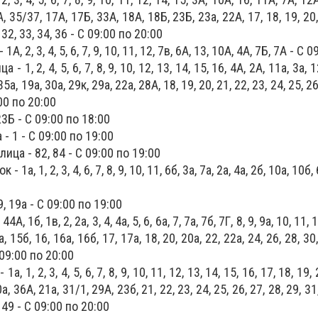
, 35/37, 17А, 17Б, 33А, 18А, 18Б, 23Б, 23а, 22А, 17, 18, 19, 20,
, 32, 33, 34, 36 - С 09:00 по 20:00
, 2, 3, 4, 5, 6, 7, 9, 10, 11, 12, 7в, 6А, 13, 10А, 4А, 7Б, 7А - С 
 1, 2, 4, 5, 6, 7, 8, 9, 10, 12, 13, 14, 15, 16, 4А, 2А, 11а, 3а, 1
35а, 19а, 30а, 29к, 29а, 22а, 28А, 18, 19, 20, 21, 22, 23, 24, 25, 26
:00 по 20:00
3Б - С 09:00 по 18:00
- 1 - С 09:00 по 19:00
ица - 82, 84 - С 09:00 по 19:00
1а, 1, 2, 3, 4, 6, 7, 8, 9, 10, 11, 6б, 3а, 7а, 2а, 4а, 2б, 10а, 10б,
, 19а - С 09:00 по 19:00
, 1б, 1в, 2, 2а, 3, 4, 4а, 5, 6, 6а, 7, 7а, 7б, 7Г, 8, 9, 9а, 10, 11, 
, 15б, 16, 16а, 16б, 17, 17а, 18, 20, 20а, 22, 22а, 24, 26, 28, 30,
С 09:00 по 20:00
 1, 2, 3, 4, 5, 6, 7, 8, 9, 10, 11, 12, 13, 14, 15, 16, 17, 18, 19, 
а, 36А, 21а, 31/1, 29А, 23б, 21, 22, 23, 24, 25, 26, 27, 28, 29, 31,
, 49 - С 09:00 по 20:00