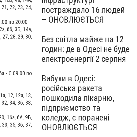
інфраструктурі
 21, 22, 23, 24,
постраждало 16 людей
– ОНОВЛЮЄТЬСЯ
09:00 по 20:00
2а, 6б, 3Б, 14а,
, 27, 28, 29, 30,
Без світла майже на 12
годин: де в Одесі не буде
електроенергії 2 серпня
 6а - С 09:00 по
Вибухи в Одесі:
російська ракета
11а, 12, 12а, 13,
пошкодила лікарню,
 32, 34, 36, 38,
підприємство та
коледж, є поранені -
20, 16а, 6А, 9Б,
 33, 35, 36, 37,
ОНОВЛЮЄТЬСЯ