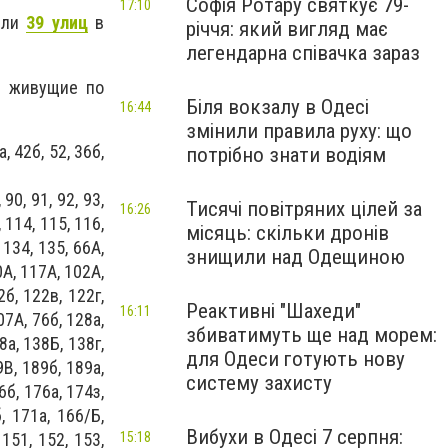
Софія Ротару святкує 79-
17:10
ели
39 улиц
в
річчя: який вигляд має
легендарна співачка зараз
ли живущие по
Біля вокзалу в Одесі
16:44
змінили правила руху: що
, 42б, 52, 36б,
потрібно знати водіям
 90, 91, 92, 93,
Тисячі повітряних цілей за
16:26
, 114, 115, 116,
місяць: скільки дронів
 134, 135, 66А,
знищили над Одещиною
0А, 117А, 102А,
2б, 122в, 122г,
Реактивні "Шахеди"
16:11
07А, 76б, 128а,
збиватимуть ще над морем:
8а, 138Б, 138г,
для Одеси готують нову
9В, 189б, 189а,
систему захисту
6б, 176а, 174з,
, 171а, 166/Б,
Вибухи в Одесі 7 серпня:
 151, 152, 153,
15:18