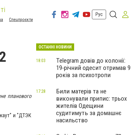
ті
Рус
ша
Спецпроєкти
ОСТАННІ НОВИНИ
2
Telegram довів до колонії:
18:03
19-річний одесит отримав 9
років за психотропи
Били матерів та не
17:28
ине планового
виконували припис: трьох
жителів Одещини
судитимуть за домашнє
каут" и "ДТЭК
насильство