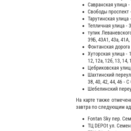
Савранская улица - 2
Свободы проспект - 
Тарутинская улица - 1,
Тепличная улица - 3б
тупик Леваневского -
39Б, 43А1, 43а, 41А, 
Фонтанская дорога -
Хуторская улица - 1, 9
12, 12а, 12б, 13, 14, 
Цебриковская улица - 1
Шахтинский переулок -
38, 40, 42, 44, 46 - 
Шебелинский переулок
На карте также отмечен
завтра по следующим ад
Fontan Sky пер. Сем
ТЦ DEPOt ул. Семена