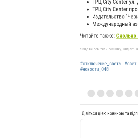
ТРЦ City Center ул.
ТРЦ City Center про
Издательство "Черно
Международный аэро
Читайте также:
Сколько 
Якщо ви помітили помилку, виділіть нео
#отключение_света
#свет
#новости_048
Діліться цією новиною та підп