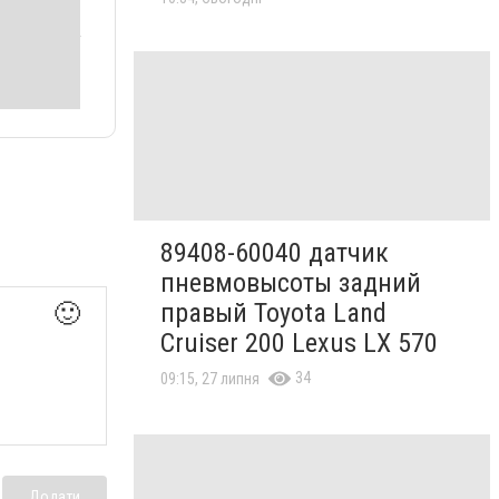
89408-60040 датчик
пневмовысоты задний
правый Toyota Land
🙂
Cruiser 200 Lexus LX 570
34
09:15, 27 липня
Додати