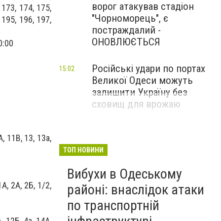
ворог атакував стадіон
 173, 174, 175,
"Чорноморець", є
 195, 196, 197,
постраждалий -
ОНОВЛЮЄТЬСЯ
0:00
Російські удари по портах
15:02
Великої Одеси можуть
залишити Україну без
сховищ для врожаю
А, 11В, 13, 13а,
ТОП НОВИНИ
Вибухи в Одеському
1А, 2А, 2Б, 1/2,
районі: внаслідок атаки
по транспортній
А, 12Б, 4а, 14А,