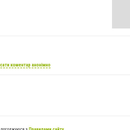
сати коментар анонімно
я погоджуюся з
Правилами сайту