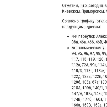
Отметим, что сегодня 
Киевском, Приморском, 
Согласно графику отклю
следующим адресам:
4-й переулок Алексан
38а, 46а, 46б, 46В, 4
Агрономическая улица 
94, 95, 96, 97, 98, 9
117, 118, 119, 120, 
112а, 72А, 99а, 114а
118/3, 118а, 118а/, 
122д, 122Е, 122н, 10
128б, 108а, 87а, 130
210А, 199б, 140/1, 1
147/А, 187а, 148а, 1
174В, 174б, 160а, 1
166а, 169В, 169а, 13