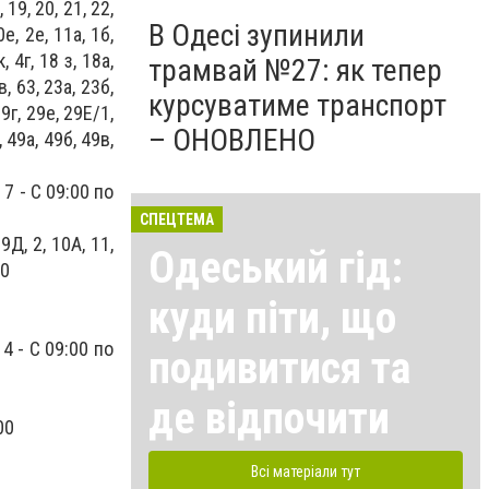
 19, 20, 21, 22,
В Одесі зупинили
0е, 2е, 11а, 1б,
, 4г, 18 з, 18а,
трамвай №27: як тепер
в, 63, 23а, 23б,
курсуватиме транспорт
29г, 29е, 29Е/1,
– ОНОВЛЕНО
, 49а, 49б, 49в,
, 7 - С 09:00 по
СПЕЦТЕМА
 9Д, 2, 10А, 11,
Одеський гід:
00
куди піти, що
, 4 - С 09:00 по
подивитися та
де відпочити
00
Всі матеріали тут