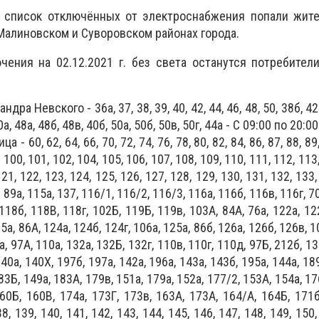
в список отключённых от электроснабжения попали жит
Малиновском и Суворовском районах города.
чения на 02.12.2021 г. без света останутся потребите
дра Невского - 36а, 37, 38, 39, 40, 42, 44, 46, 48, 50, 38б, 42а
0а, 48а, 48б, 48в, 40б, 50а, 50б, 50в, 50г, 44а - С 09:00 по 20:00
- 60, 62, 64, 66, 70, 72, 74, 76, 78, 80, 82, 84, 86, 87, 88, 89,
9, 100, 101, 102, 104, 105, 106, 107, 108, 109, 110, 111, 112, 113
121, 122, 123, 124, 125, 126, 127, 128, 129, 130, 131, 132, 133,
, 89а, 115а, 137, 116/1, 116/2, 116/3, 116а, 116б, 116в, 116г, 7
118б, 118В, 118г, 102Б, 119Б, 119в, 103А, 84А, 76а, 122а, 12
5а, 86А, 124а, 124б, 124г, 106а, 125а, 86б, 126а, 126б, 126в, 1
а, 97А, 110а, 132а, 132Б, 132г, 110в, 110г, 110д, 97Б, 212б, 13
40а, 140Х, 197б, 197а, 142а, 196а, 143а, 143б, 195а, 144а, 18
83Б, 149а, 183А, 179в, 151а, 179а, 152а, 177/2, 153А, 154а, 17
60Б, 160В, 174а, 173Г, 173в, 163А, 173А, 164/А, 164Б, 171б
8, 139, 140, 141, 142, 143, 144, 145, 146, 147, 148, 149, 150,