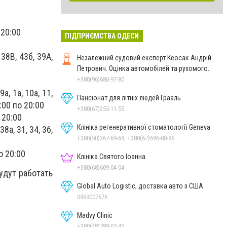
о 20:00
ПІДПРИЄМСТВА ОДЕСИ
 38В, 43б, 39А,
Незалежний судовий експерт Кеосак Андрій
Петрович. Оцінка автомобілей та рухомого
майна
+380(96)680-97-80
 9а, 1а, 10а, 11,
Пансіонат для літніх людей Грааль
09:00 по 20:00
+380(67)255-11-55
о 20:00
Клініка регенеративної стоматології Geneva
38а, 31, 34, 36,
+380(50)367-69-69, +380(67)696-80-96
по 20:00
Клініка Святого Іоанна
+380(68)609-04-04
удут работать
Global Auto Logistic, доставка авто з США
0969007676
Madvy Clinic
+380(48)788-07-43