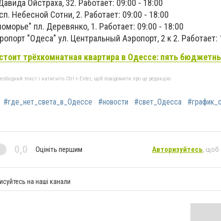
 Давида Ойстраха, 32. Работает: 09:00 - 18:00
сп. Небесной Сотни, 2. Работает: 09:00 - 18:00
морье" пл. Деревянко, 1. Работает: 09:00 - 18:00
порт "Одеса" ул. ​Центральный Аэропорт, 2 к 2. Работает: 1
стоит трёхкомнатная квартира в Одессе: пять бюджетн
бхідний текст і натисніть Ctrl + Enter, щоб повідомити про це редакцію
#где_нет_света_в_Одессе
#новости
#свет_Одесса
#график_
0,0
Оцініть першим
Авторизуйтесь
, щоб
исуйтесь на наші канали