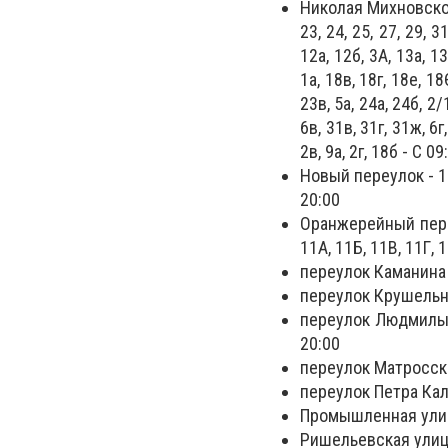
Николая Михновского ул
23, 24, 25, 27, 29, 31
12а, 12б, 3А, 13а, 13
1а, 18в, 18г, 18е, 18
23в, 5а, 24а, 24б, 2/
6в, 31в, 31г, 31ж, 6г,
2в, 9а, 2г, 18б - С 0
Новый переулок - 1а, 1
20:00
Оранжерейный переулок
11А, 11Б, 11В, 11Г, 1
переулок Каманина -
переулок Крушельницк
переулок Людмилы Гинз
20:00
переулок Матросская
переулок Петра Калныш
Промышленная улица
Ришельевская улица 