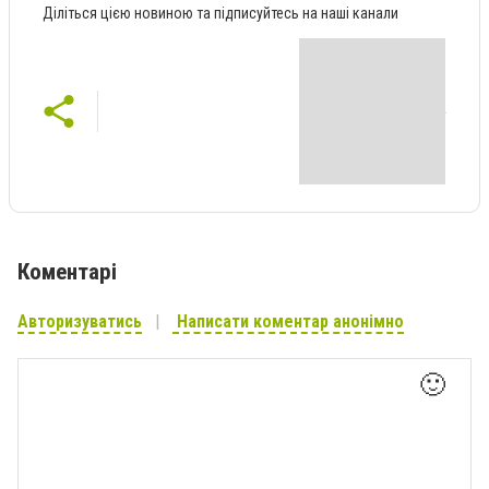
Діліться цією новиною та підписуйтесь на наші канали
Коментарі
Авторизуватись
Написати коментар анонімно
🙂